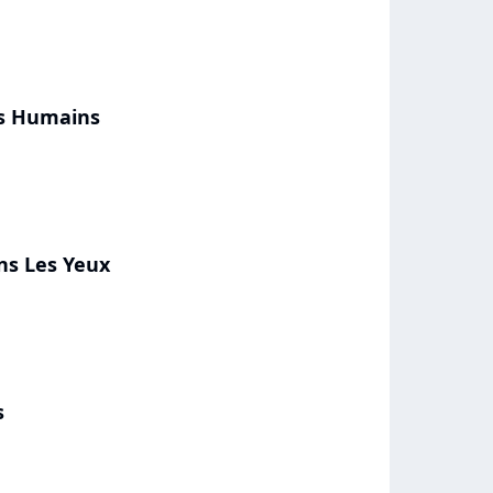
es Humains
ns Les Yeux
s