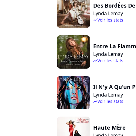
Des BordÉes De
Lynda Lemay
Voir les stats
timeline
Entre La Flamme
Lynda Lemay
Voir les stats
timeline
Il N'y A Qu'un 
Lynda Lemay
Voir les stats
timeline
Haute MÈre
Lynda Lemay