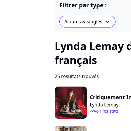
Filtrer par type :
Albums & singles
chevron_bot
Lynda Lemay d
français
25 résultats trouvés
Critiquement In
Lynda Lemay
Voir les stats
timeline