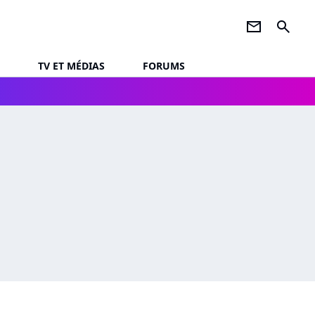
newsletter
search
TV ET MÉDIAS
FORUMS