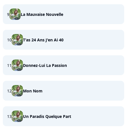
9
La Mauvaise Nouvelle
10
T'as 24 Ans J'en Ai 40
11
Donnez-Lui La Passion
12
Mon Nom
13
Un Paradis Quelque Part