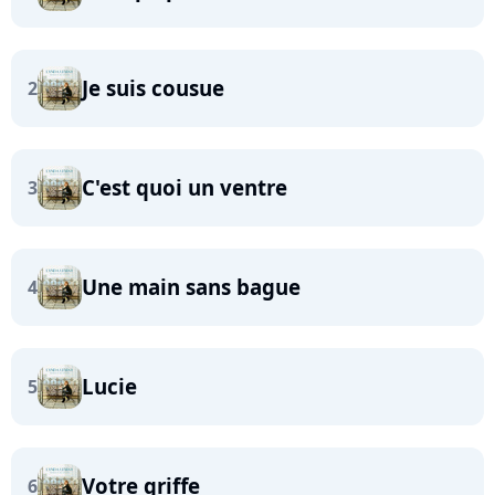
Je suis cousue
2
C'est quoi un ventre
3
Une main sans bague
4
Lucie
5
Votre griffe
6