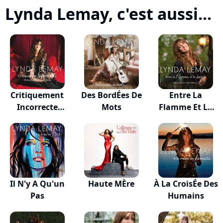
Lynda Lemay, c'est aussi...
Critiquement
Des BordÉes De
Entre La
Incorrecte
Mots
Flamme Et La
(mauv...
Suie (a...
Il N'y A Qu'un
Haute MÈre
À La CroisÉe Des
Pas
Humains