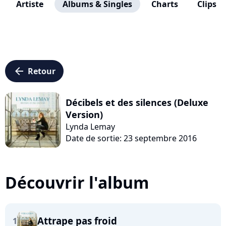
Artiste
Albums & Singles
Charts
Clips
arrow_left
Retour
Décibels et des silences (Deluxe
Version)
Lynda Lemay
Date de sortie: 23 septembre 2016
Découvrir l'album
Attrape pas froid
1