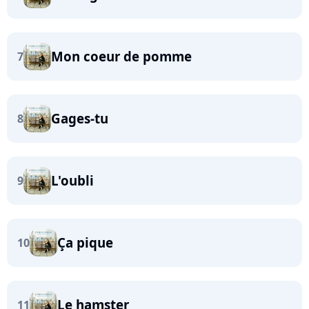
Mon coeur de pomme
7
Gages-tu
8
L'oubli
9
Ça pique
10
Le hamster
11