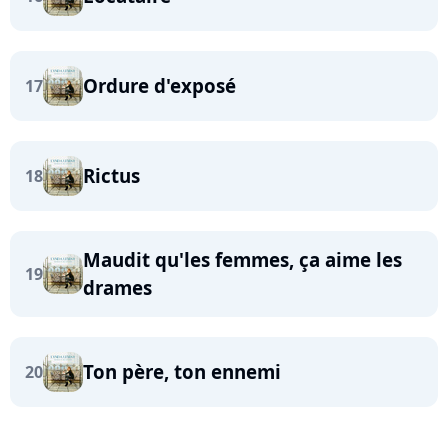
Ordure d'exposé
17
Rictus
18
Maudit qu'les femmes, ça aime les
19
drames
Ton père, ton ennemi
20