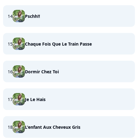
14
Pschh!!
15
Chaque Fois Que Le Train Passe
16
Dormir Chez Toi
17
Je Le Hais
18
L'enfant Aux Cheveux Gris