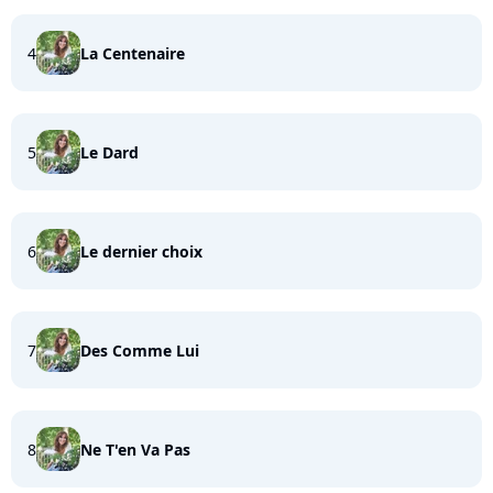
4
La Centenaire
5
Le Dard
6
Le dernier choix
7
Des Comme Lui
8
Ne T'en Va Pas