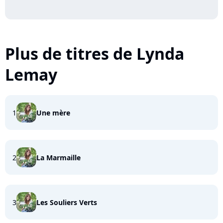
Plus de titres de Lynda
Lemay
1
Une mère
2
La Marmaille
3
Les Souliers Verts