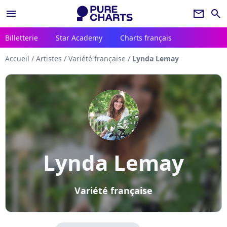
menu
newsletter
search
Billetterie
Star Academy
Charts français
Accueil
/
Artistes
/
Variété française
/
Lynda Lemay
Lynda Lemay
Variété française