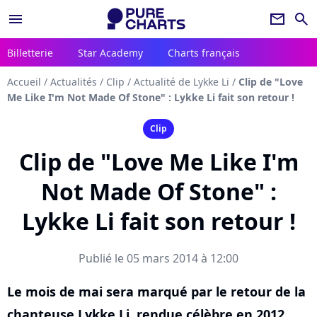
menu
newsletter
search
Billetterie
Star Academy
Charts français
Accueil
/
Actualités
/
Clip
/
Actualité de Lykke Li
/
Clip de "Love
Me Like I'm Not Made Of Stone" : Lykke Li fait son retour !
Clip
Clip de "Love Me Like I'm
Not Made Of Stone" :
Lykke Li fait son retour !
Publié le 05 mars 2014 à 12:00
Le mois de mai sera marqué par le retour de la
chanteuse Lykke Li, rendue célèbre en 2012