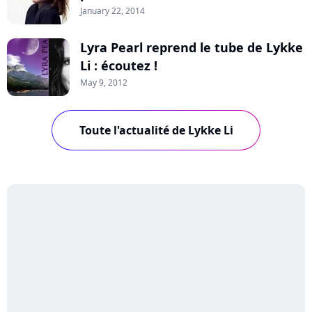
January 22, 2014
Lyra Pearl reprend le tube de Lykke
Li : écoutez !
May 9, 2012
Toute l'actualité de Lykke Li