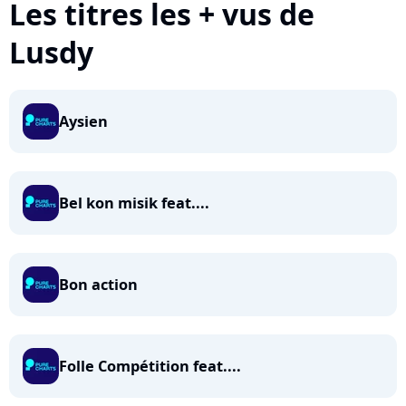
Les titres les + vus de
Lusdy
Aysien
Bel kon misik feat....
Bon action
Folle Compétition feat....