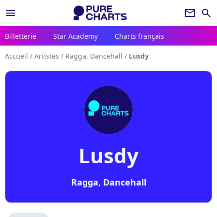
menu
newsletter
search
Billetterie
Star Academy
Charts français
Accueil
/
Artistes
/
Ragga, Dancehall
/
Lusdy
Lusdy
Ragga, Dancehall