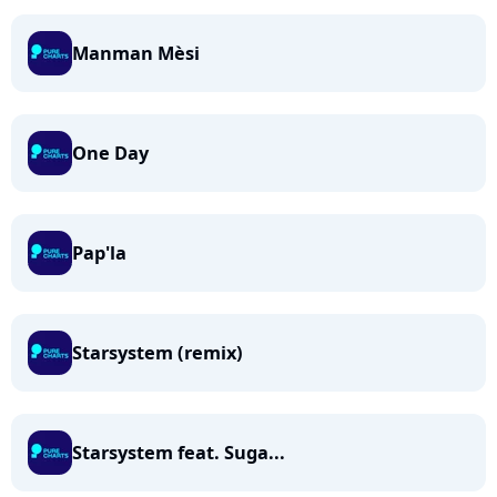
Manman Mèsi
One Day
Pap'la
Starsystem (remix)
Starsystem feat. Suga...