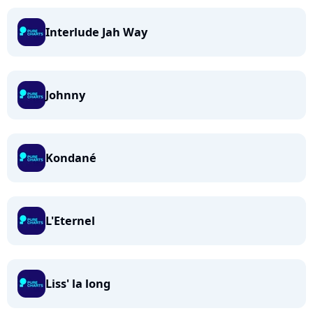
Interlude Jah Way
Johnny
Kondané
L'Eternel
Liss' la long