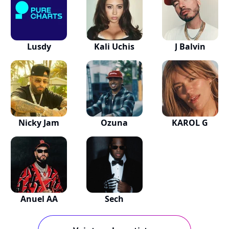
Lusdy
Kali Uchis
J Balvin
Nicky Jam
Ozuna
KAROL G
Anuel AA
Sech