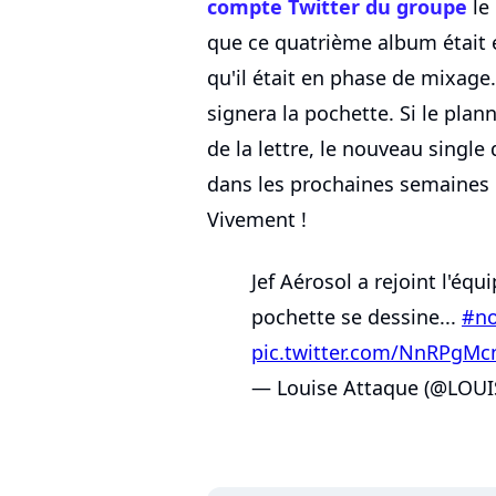
compte Twitter du groupe
le 
que ce quatrième album était e
qu'il était en phase de mixage.
signera la pochette. Si le pla
de la lettre, le nouveau single
dans les prochaines semaines p
Vivement !
Jef Aérosol a rejoint l'équ
pochette se dessine...
#no
pic.twitter.com/NnRPgMc
— Louise Attaque (@LOU