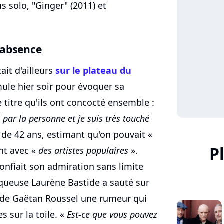
 solo, "Ginger" (2011) et
'absence
ait d'ailleurs
sur le plateau du
ule hier soir pour évoquer sa
 titre qu'ils ont concocté ensemble :
é par la personne et je suis très touché
e de 42 ans, estimant qu'on pouvait «
P
ant avec «
des artistes populaires
».
onfiait son admiration sans limite
iqueuse Laurène Bastide a sauté sur
s de Gaëtan Roussel une rumeur qui
 sur la toile. «
Est-ce que vous pouvez