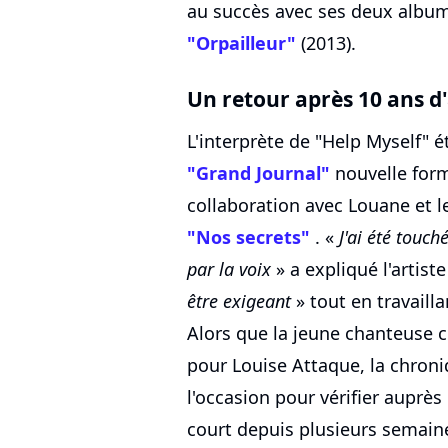
au succès avec ses deux albums
"Orpailleur"
(2013).
Un retour après 10 ans d
L'interprète de "Help Myself" ét
"Grand Journal"
nouvelle form
collaboration avec Louane et le
"Nos secrets"
. «
J'ai été touch
par la voix
» a expliqué l'artist
être exigeant
» tout en travaill
Alors que la jeune chanteuse c
pour Louise Attaque, la chron
l'occasion pour vérifier auprè
court depuis plusieurs semaines