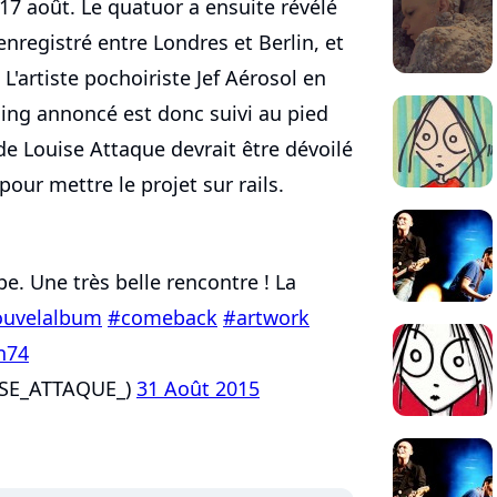
17 août. Le quatuor a ensuite révélé
nregistré entre Londres et Berlin, et
 L'artiste pochoiriste Jef Aérosol en
nning annoncé est donc suivi au pied
 de Louise Attaque devrait être dévoilé
our mettre le projet sur rails.
ipe. Une très belle rencontre ! La
uvelalbum
#comeback
#artwork
n74
ISE_ATTAQUE_)
31 Août 2015