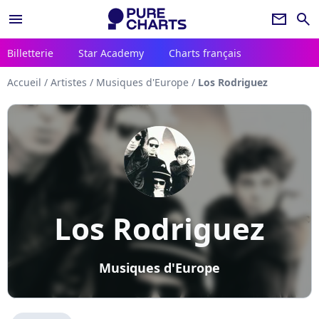
menu
newsletter
search
Billetterie
Star Academy
Charts français
Accueil
/
Artistes
/
Musiques d'Europe
/
Los Rodriguez
Los Rodriguez
Musiques d'Europe