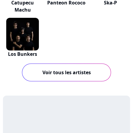
Catupecu
Panteon Rococo
Ska-P
Machu
Los Bunkers
Voir tous les artistes