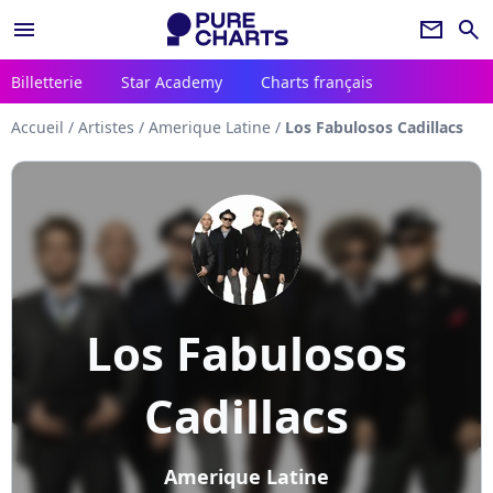
menu
newsletter
search
Billetterie
Star Academy
Charts français
Accueil
/
Artistes
/
Amerique Latine
/
Los Fabulosos Cadillacs
Los Fabulosos
Cadillacs
Amerique Latine