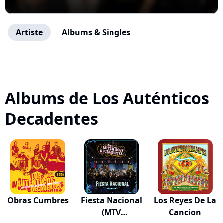
Artiste
Albums & Singles
Albums de Los Auténticos
Decadentes
Obras Cumbres
Fiesta Nacional
Los Reyes De La
(MTV
Cancion