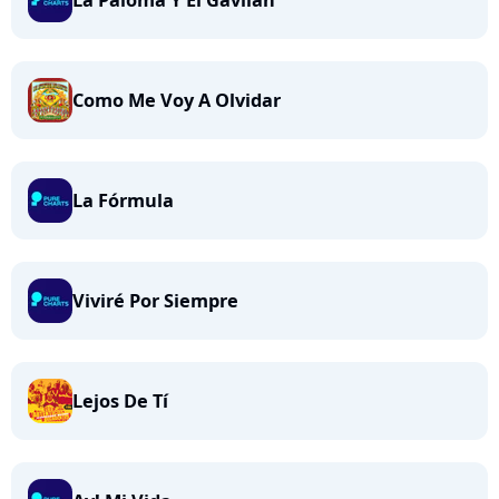
La Paloma Y El Gavilán
Como Me Voy A Olvidar
La Fórmula
Viviré Por Siempre
Lejos De Tí