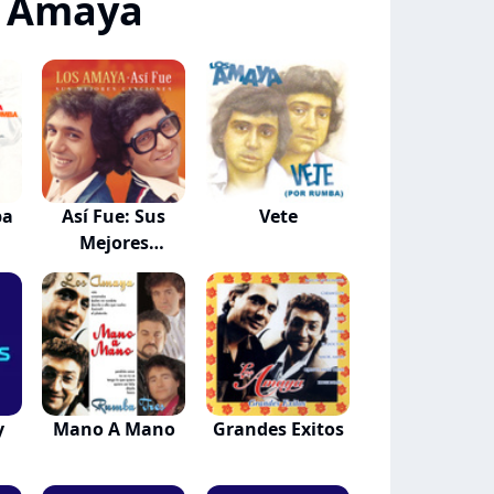
s Amaya
ba
Así Fue: Sus
Vete
Mejores
Canciones
y
Mano A Mano
Grandes Exitos