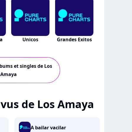
la
Unicos
Grandes Exitos
lbums et singles de Los
Amaya
 + vus de Los Amaya
A bailar vacilar