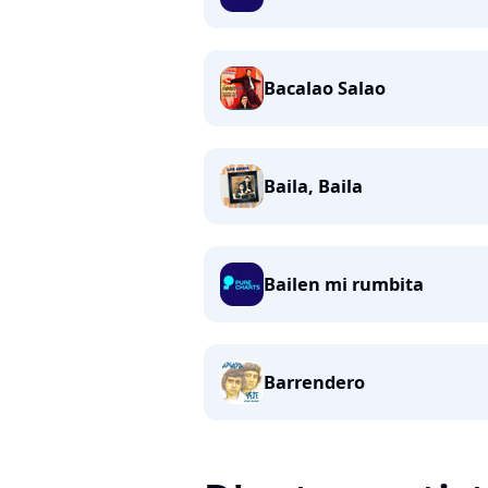
Bacalao Salao
Baila, Baila
Bailen mi rumbita
Barrendero