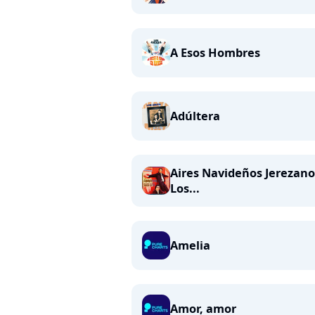
A Esos Hombres
Adúltera
Aires Navideños Jerezano
Los...
Amelia
Amor, amor