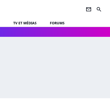
newsletter
search
TV ET MÉDIAS
FORUMS