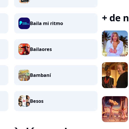
+ de n
Baila mi ritmo
Bailaores
Bambaní
Besos