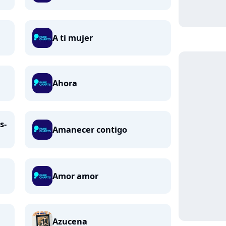
A ti mujer
Ahora
s-
Amanecer contigo
Amor amor
Azucena