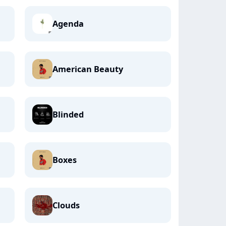
Agenda
American Beauty
Blinded
Boxes
Clouds