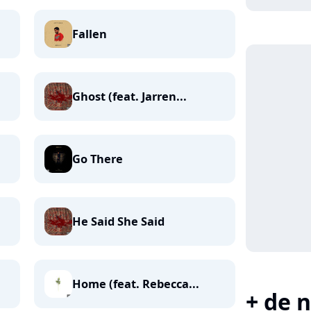
Fallen
Ghost (feat. Jarren...
Go There
He Said She Said
Home (feat. Rebecca...
+ de n