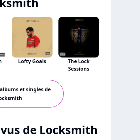
cksmith
h
Lofty Goals
The Lock
Sessions
 albums et singles de
ocksmith
+ vus de Locksmith