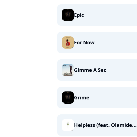
Epic
For Now
Gimme A Sec
Grime
Helpless (feat. Olamide...