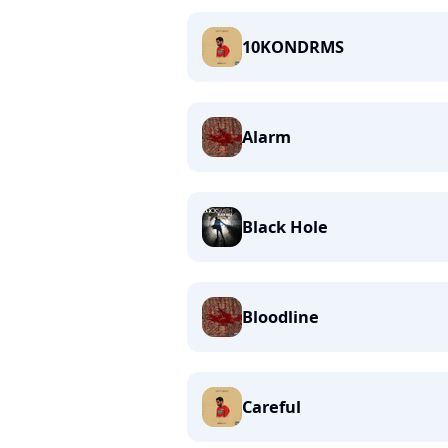
10KONDRMS
Alarm
Black Hole
Bloodline
Careful