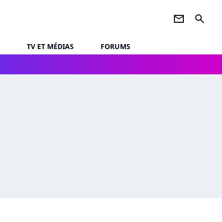
newsletter
search
TV ET MÉDIAS
FORUMS