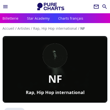
menu
newsletter
search
Billetterie
Star Academy
Charts français
Accueil
/
Artistes
/
Rap, Hip Hop international
/
NF
NF
Rap, Hip Hop international