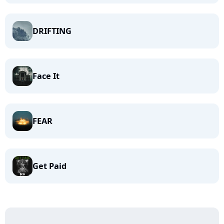
DRIFTING
Face It
FEAR
Get Paid