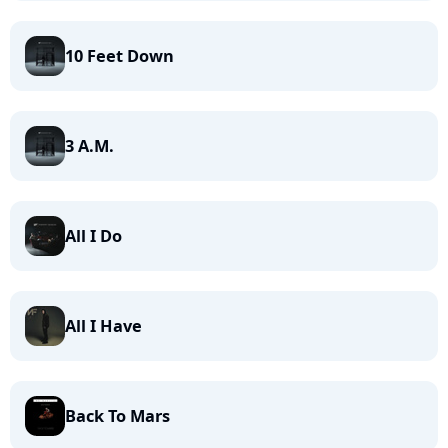
10 Feet Down
3 A.M.
All I Do
All I Have
Back To Mars