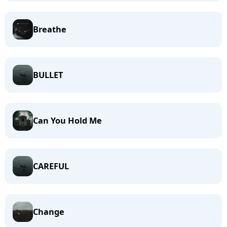
Breathe
BULLET
Can You Hold Me
CAREFUL
Change