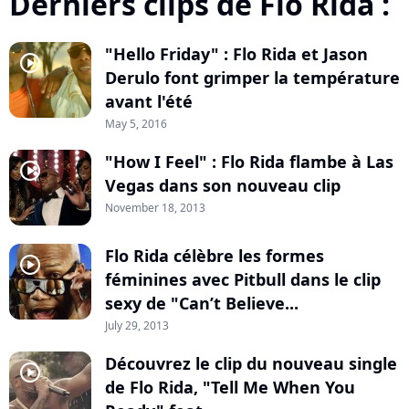
Derniers clips de Flo Rida :
"Hello Friday" : Flo Rida et Jason
player2
Derulo font grimper la température
avant l'été
May 5, 2016
"How I Feel" : Flo Rida flambe à Las
player2
Vegas dans son nouveau clip
November 18, 2013
Flo Rida célèbre les formes
player2
féminines avec Pitbull dans le clip
sexy de "Can’t Believe...
July 29, 2013
Découvrez le clip du nouveau single
player2
de Flo Rida, "Tell Me When You