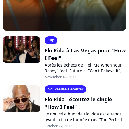
Clip
Flo Rida à Las Vegas pour "How
I Feel"
Après les échecs de "Tell Me When Your
Ready" feat. Future et "Can't Believe It",
en duo avec Pitbull, Flo Rida a bien
November 18, 2013
besoin d'un tube pour accélerer...
Nouveauté à écouter
Flo Rida : écoutez le single
"How I Feel" !
Le nouvel album de Flo Rida est attendu
avant la fin de l'année mais "The Perfect
10" n'a pas encore de date de sortie. Peu
October 27, 2013