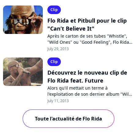
importe, le rappeur enchaîne...
Clip
Flo Rida et Pitbull pour le clip
"Can’t Believe It"
Après le carton de ses tubes "Whistle",
"Wild Ones" ou "Good Feeling", Flo Rida
est revenu cette année avec "Tell Me
July 29, 2013
When Your Ready" feat. Future, opérant...
Clip
Découvrez le nouveau clip de
Flo Rida feat. Future
Alors qu'il mettait un terme à
l'exploitation de son dernier album "Wild
Ones" il y a seulement quelques
July 11, 2013
semaines, Flo Rida enchaîne avec un
nouveau son,...
Toute l'actualité de Flo Rida