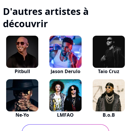
D'autres artistes à
découvrir
Pitbull
Jason Derulo
Taio Cruz
Ne-Yo
LMFAO
B.o.B