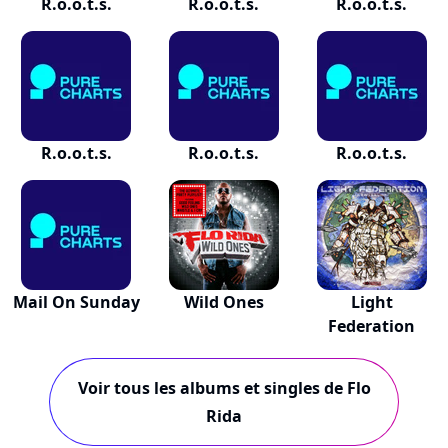
R.o.o.t.s.
R.o.o.t.s.
R.o.o.t.s.
R.o.o.t.s.
R.o.o.t.s.
R.o.o.t.s.
Mail On Sunday
Wild Ones
Light
Federation
Voir tous les albums et singles de Flo
Rida