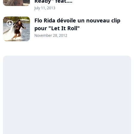
Ready" feat....
July 11, 2013
Flo Rida dévoile un nouveau clip
player2
pour "Let It Roll"
November 28, 2012