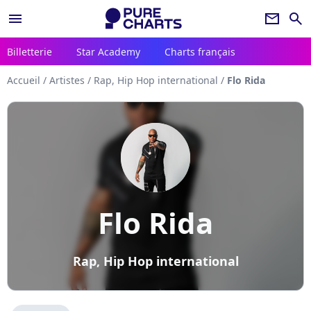
menu
newsletter
search
Billetterie
Star Academy
Charts français
Accueil
/
Artistes
/
Rap, Hip Hop international
/
Flo Rida
Flo Rida
Rap, Hip Hop international