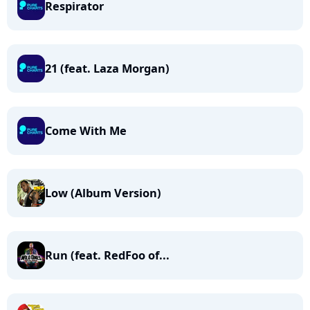
Respirator
21 (feat. Laza Morgan)
Come With Me
Low (Album Version)
Run (feat. RedFoo of...