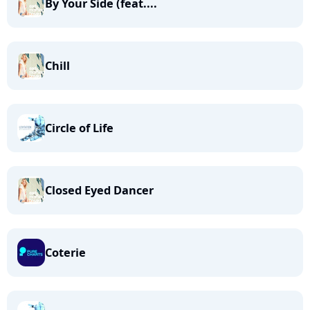
By Your Side (feat....
Chill
Circle of Life
Closed Eyed Dancer
Coterie