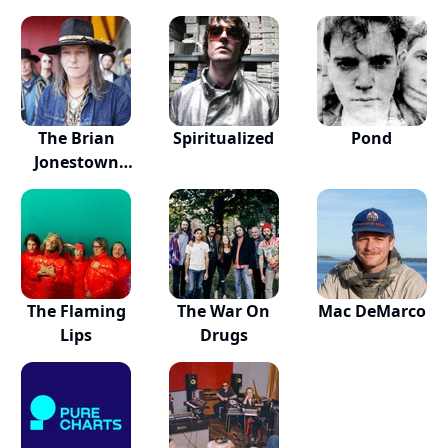
The Brian
Spiritualized
Pond
Jonestown
Massacre
The Flaming
The War On
Mac DeMarco
Lips
Drugs