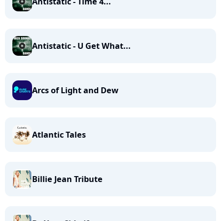
Antistatic - Time 4...
Antistatic - U Get What...
Arcs of Light and Dew
Atlantic Tales
Billie Jean Tribute