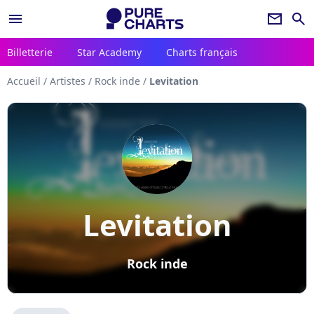
menu
newsletter
search
Billetterie
Star Academy
Charts français
Accueil
/
Artistes
/
Rock inde
/
Levitation
Levitation
Rock inde