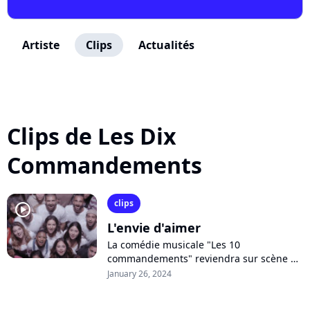
Artiste
Clips
Actualités
Clips de Les Dix
Commandements
clips
player2
L'envie d'aimer
La comédie musicale "Les 10
commandements" reviendra sur scène à
partir du mois de mars, 24 ans après le
January 26, 2024
succès du spectacle original avec Daniel
Lévi....