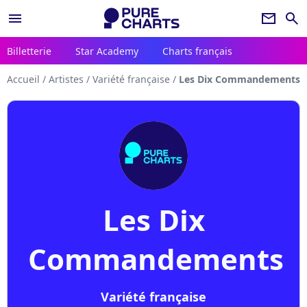
menu
newsletter
search
Billetterie
Star Academy
Charts français
Accueil
/
Artistes
/
Variété française
/
Les Dix Commandements
Les Dix
Commandements
Variété française