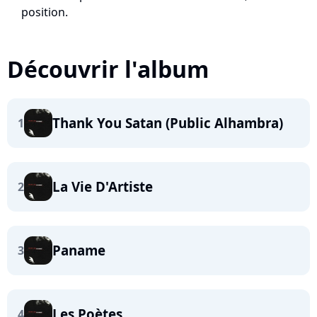
position.
Découvrir l'album
Thank You Satan (Public Alhambra)
1
La Vie D'Artiste
2
Paname
3
Les Poètes
4