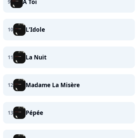
A Toi
9
L'Idole
10
La Nuit
11
Madame La Misère
12
Pépée
13