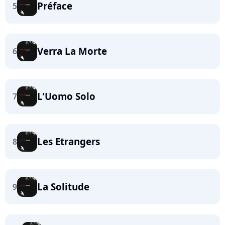
Préface
5
Verra La Morte
6
L'Uomo Solo
7
Les Etrangers
8
La Solitude
9