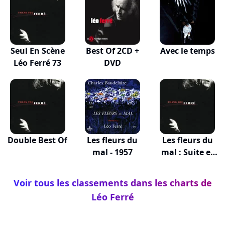
Seul En Scène
Best Of 2CD +
Avec le temps
Léo Ferré 73
DVD
Double Best Of
Les fleurs du
Les fleurs du
mal - 1957
mal : Suite et
fin
Voir tous les classements dans les charts de
Léo Ferré