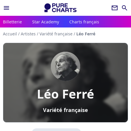
menu
newsletter
search
Billetterie
Star Academy
Charts français
Accueil
/
Artistes
/
Variété française
/
Léo Ferré
Léo Ferré
Variété française