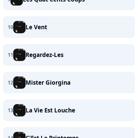
Le Vent
10
Regardez-Les
11
Mister Giorgina
12
La Vie Est Louche
13
C'Est Le Printemps