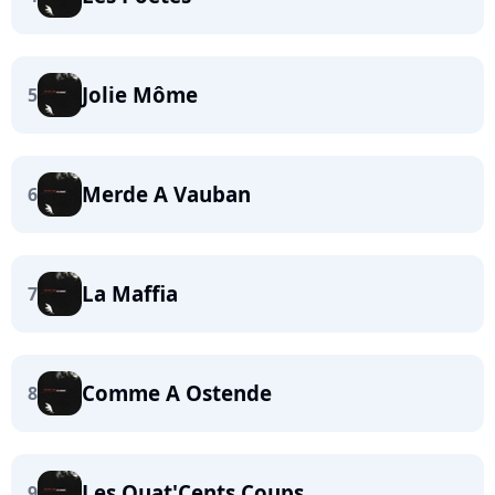
Jolie Môme
5
Merde A Vauban
6
La Maffia
7
Comme A Ostende
8
Les Quat'Cents Coups
9