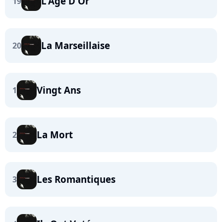
L'Age D'Or
19
La Marseillaise
20
Vingt Ans
1
La Mort
2
Les Romantiques
3