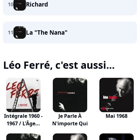
Richard
10
La "The Nana"
11
Léo Ferré, c'est aussi...
Intégrale 1960 -
Je Parle À
Mai 1968
1967 / L'Âge...
N'importe Qui