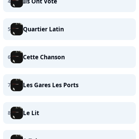
Ils Ont Voté
4
Quartier Latin
5
Cette Chanson
6
Les Gares Les Ports
7
Le Lit
8