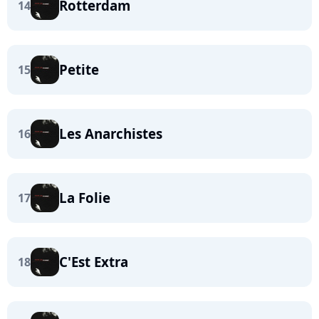
Rotterdam
14
Petite
15
Les Anarchistes
16
La Folie
17
C'Est Extra
18