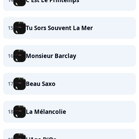
14
Tu Sors Souvent La Mer
15
Monsieur Barclay
16
Beau Saxo
17
La Mélancolie
18