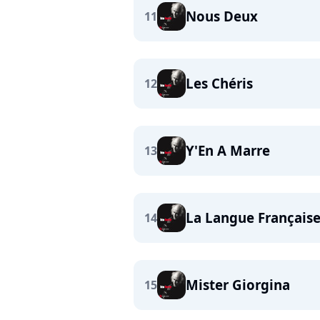
Nous Deux
11
Les Chéris
12
Y'En A Marre
13
La Langue Français
14
Mister Giorgina
15