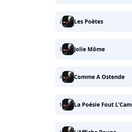
Les Poètes
2
Jolie Môme
3
Comme A Ostende
4
La Poésie Fout L'Cam
5