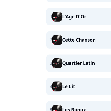
L'Age D'Or
1
Cette Chanson
2
Quartier Latin
3
Le Lit
4
Les Bijoux
5