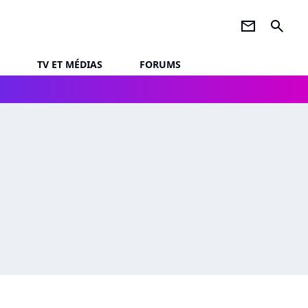
newsletter
search
TV ET MÉDIAS
FORUMS