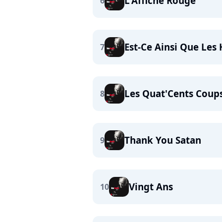
L'Affiche Rouge
6
Est-Ce Ainsi Que Le
7
Les Quat'Cents Coup
8
Thank You Satan
9
Vingt Ans
10