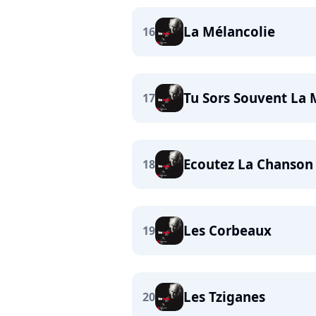
La Mélancolie
16
Tu Sors Souvent La 
17
Ecoutez La Chanson
18
Les Corbeaux
19
Les Tziganes
20