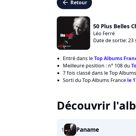
arrow_left
Retour
50 Plus Belles 
Léo Ferré
Date de sortie: 2
Entré dans le
Top Albums Franc
Meilleure position : n° 108 du
T
7 fois classé dans le Top Albums
Sorti du Top Albums France
le 
Découvrir l'a
Paname
1