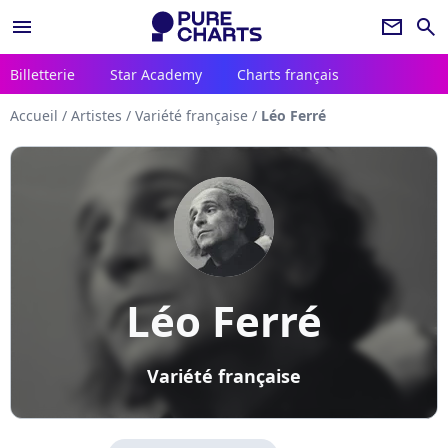
menu
newsletter
search
Billetterie
Star Academy
Charts français
Accueil
/
Artistes
/
Variété française
/
Léo Ferré
Léo Ferré
Variété française