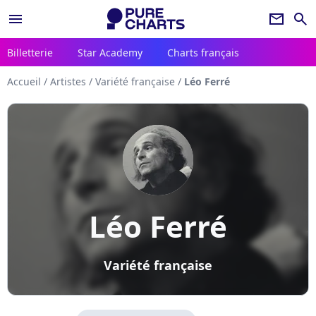
menu
newsletter
search
Billetterie
Star Academy
Charts français
Accueil
/
Artistes
/
Variété française
/
Léo Ferré
Léo Ferré
Variété française