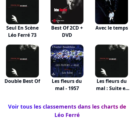
Seul En Scène
Best Of 2CD +
Avec le temps
Léo Ferré 73
DVD
Double Best Of
Les fleurs du
Les fleurs du
mal - 1957
mal : Suite et
fin
Voir tous les classements dans les charts de
Léo Ferré