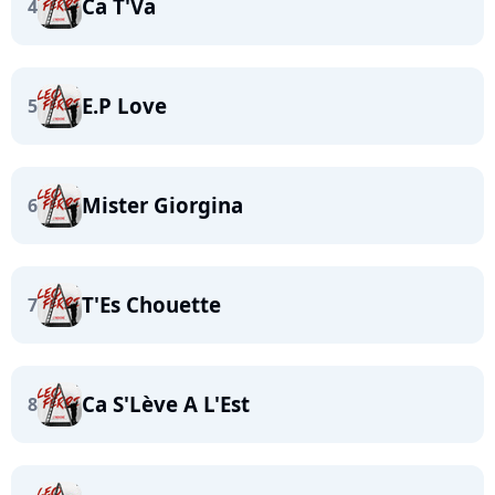
Ca T'Va
4
E.P Love
5
Mister Giorgina
6
T'Es Chouette
7
Ca S'Lève A L'Est
8