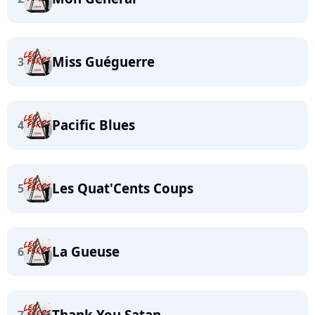
Miss Guéguerre
3
Pacific Blues
4
Les Quat'Cents Coups
5
La Gueuse
6
Thank You Satan