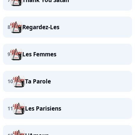
7
Regardez-Les
8
Les Femmes
9
Ta Parole
10
Les Parisiens
11