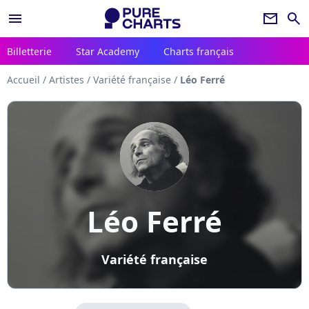
menu
newsletter
search
Billetterie
Star Academy
Charts français
Accueil
/
Artistes
/
Variété française
/
Léo Ferré
Léo Ferré
Variété française