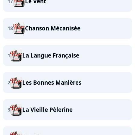
Le Vent
17
Chanson Mécanisée
18
La Langue Française
1
Les Bonnes Manières
2
La Vieille Pèlerine
3