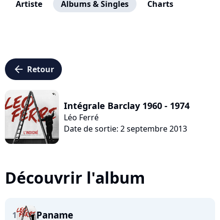
Artiste
Albums & Singles
Charts
arrow_left
Retour
Intégrale Barclay 1960 - 1974
Léo Ferré
Date de sortie: 2 septembre 2013
Découvrir l'album
Paname
1