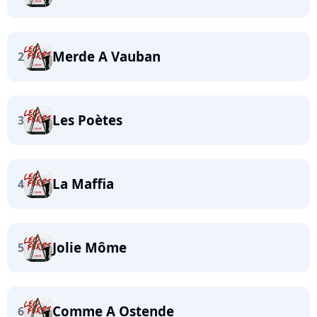
Merde A Vauban
2
Les Poètes
3
La Maffia
4
Jolie Môme
5
Comme A Ostende
6