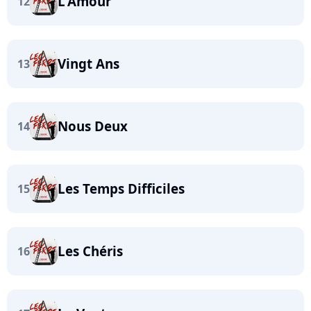
L'Amour
12
Vingt Ans
13
Nous Deux
14
Les Temps Difficiles
15
Les Chéris
16