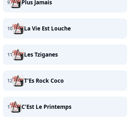
Plus Jamais
9
La Vie Est Louche
10
Les Tziganes
11
T'Es Rock Coco
12
C'Est Le Printemps
1