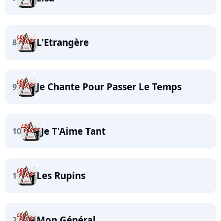
L'Etrangère
8
Je Chante Pour Passer Le Temps
9
Je T'Aime Tant
10
Les Rupins
1
Mon Général
2