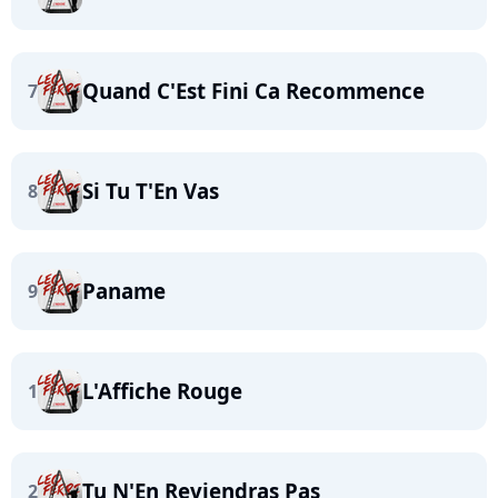
Quand C'Est Fini Ca Recommence
7
Si Tu T'En Vas
8
Paname
9
L'Affiche Rouge
1
Tu N'En Reviendras Pas
2