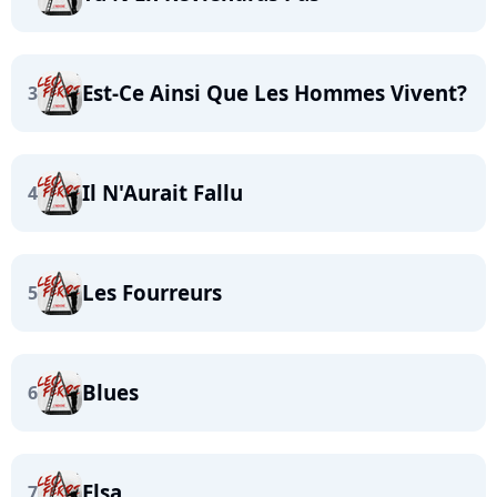
Est-Ce Ainsi Que Les Hommes Vivent?
3
Il N'Aurait Fallu
4
Les Fourreurs
5
Blues
6
Elsa
7