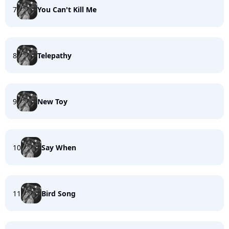
7
You Can't Kill Me
8
Telepathy
9
New Toy
10
Say When
11
Bird Song