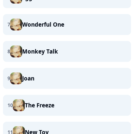
Wonderful One
7
Monkey Talk
8
Joan
9
The Freeze
10
New Toy
11