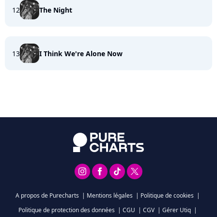
12
The Night
13
I Think We're Alone Now
A propos de Purecharts
|
Mentions légales
|
Politique de cookies
|
Politique de protection des données
|
CGU
|
CGV
|
Gérer Utiq
|