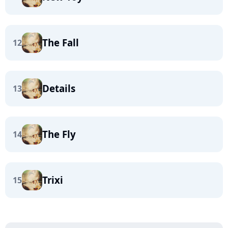
The Fall
12
Details
13
The Fly
14
Trixi
15