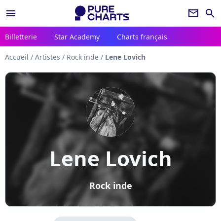
menu
newsletter
search
Billetterie
Star Academy
Charts français
Accueil
/
Artistes
/
Rock inde
/
Lene Lovich
Lene Lovich
Rock inde