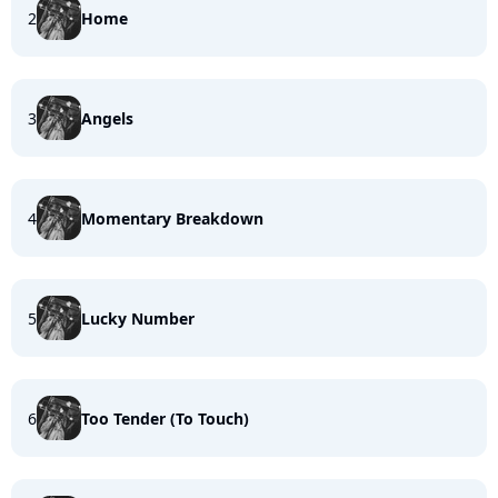
2
Home
3
Angels
4
Momentary Breakdown
5
Lucky Number
6
Too Tender (To Touch)