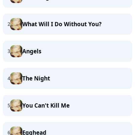
What Will I Do Without You?
2
Angels
3
The Night
4
You Can't Kill Me
5
Egghead
6