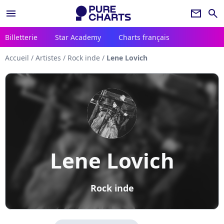
menu
newsletter
search
Billetterie
Star Academy
Charts français
Accueil
/
Artistes
/
Rock inde
/
Lene Lovich
Lene Lovich
Rock inde