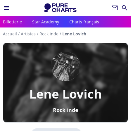
menu
newsletter
search
Billetterie
Star Academy
Charts français
Accueil
/
Artistes
/
Rock inde
/
Lene Lovich
Lene Lovich
Rock inde