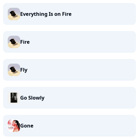
Everything Is on Fire
Fire
Fly
Go Slowly
Gone