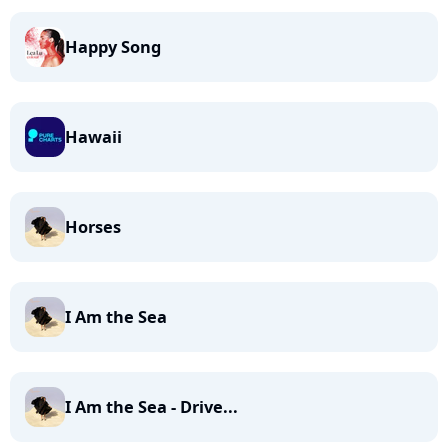
Happy Song
Hawaii
Horses
I Am the Sea
I Am the Sea - Drive...