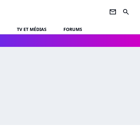
newsletter
search
TV ET MÉDIAS
FORUMS