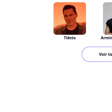
Tiësto
Armi
Voir to