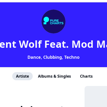
ent Wolf Feat. Mod M
Dance, Clubbing, Techno
Artiste
Albums & Singles
Charts