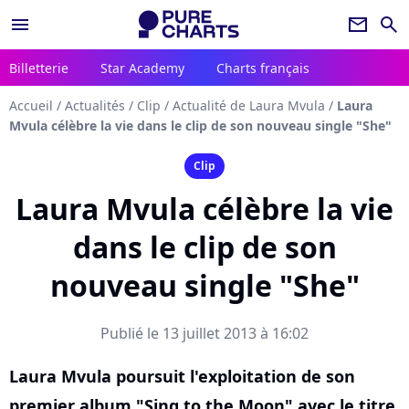
menu
newsletter
search
Billetterie
Star Academy
Charts français
Accueil
/
Actualités
/
Clip
/
Actualité de Laura Mvula
/
Laura
Mvula célèbre la vie dans le clip de son nouveau single "She"
Clip
Laura Mvula célèbre la vie
dans le clip de son
nouveau single "She"
Publié le 13 juillet 2013 à 16:02
Laura Mvula poursuit l'exploitation de son
premier album "Sing to the Moon" avec le titre