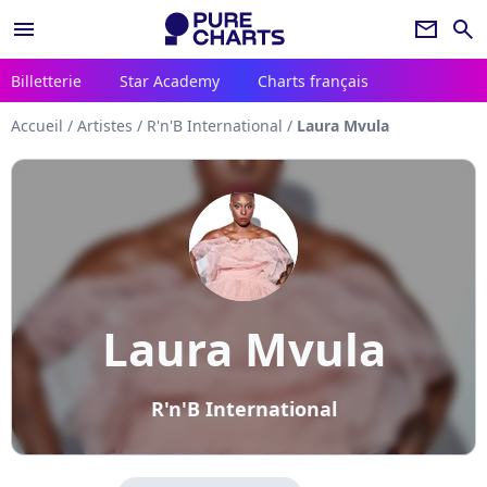
menu
newsletter
search
Billetterie
Star Academy
Charts français
Accueil
/
Artistes
/
R'n'B International
/
Laura Mvula
Laura Mvula
R'n'B International