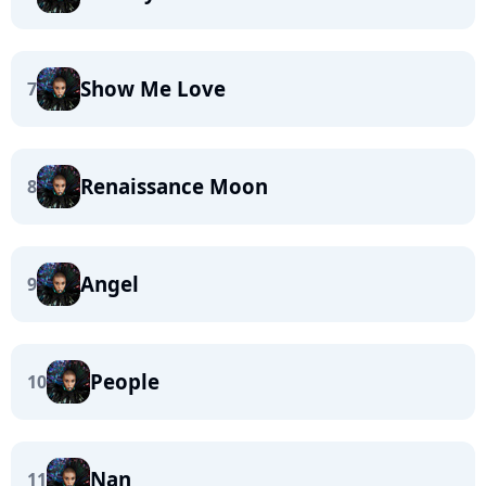
Show Me Love
7
Renaissance Moon
8
Angel
9
People
10
Nan
11