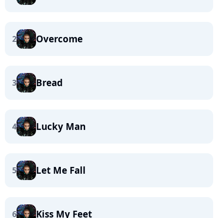
Overcome
2
Bread
3
Lucky Man
4
Let Me Fall
5
Kiss My Feet
6