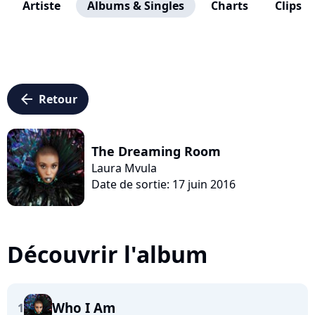
Artiste
Albums & Singles
Charts
Clips
arrow_left
Retour
The Dreaming Room
Laura Mvula
Date de sortie: 17 juin 2016
Découvrir l'album
Who I Am
1