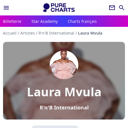
menu
newsletter
search
Billetterie
Star Academy
Charts français
Accueil
/
Artistes
/
R'n'B International
/
Laura Mvula
Laura Mvula
R'n'B International