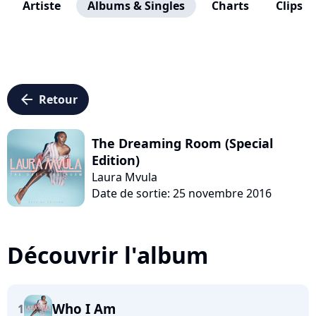
Artiste
Albums & Singles
Charts
Clips
arrow_left
Retour
The Dreaming Room (Special
Edition)
Laura Mvula
Date de sortie: 25 novembre 2016
Découvrir l'album
Who I Am
1