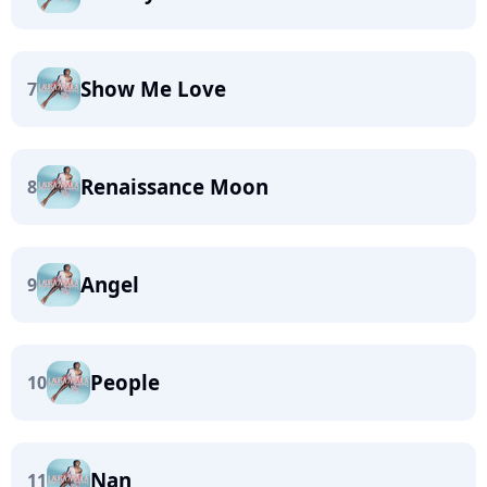
Show Me Love
7
Renaissance Moon
8
Angel
9
People
10
Nan
11