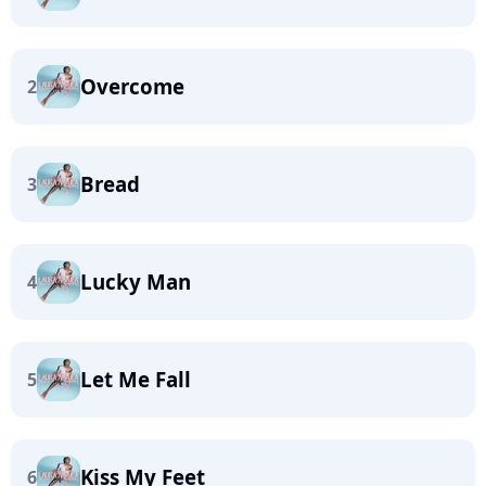
Overcome
2
Bread
3
Lucky Man
4
Let Me Fall
5
Kiss My Feet
6