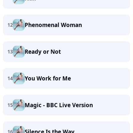
Phenomenal Woman
12
Ready or Not
13
You Work for Me
14
Magic - BBC Live Version
15
Silence Is the Way
16