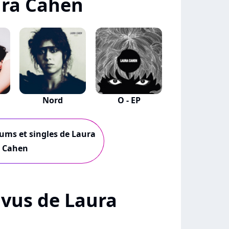
ura Cahen
Nord
O - EP
bums et singles de Laura
Cahen
+ vus de Laura