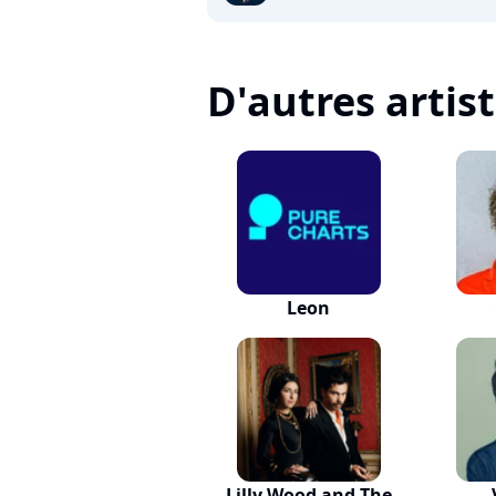
D'autres artis
Leon
Lilly Wood and The