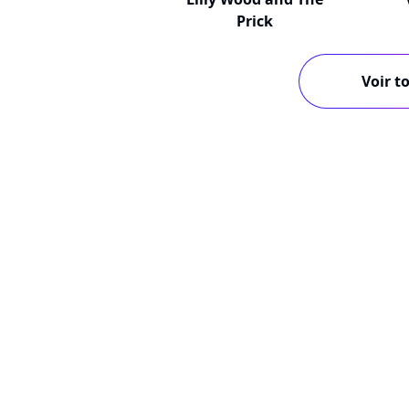
Prick
Voir to