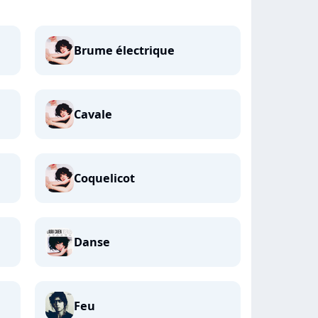
Brume électrique
Cavale
Coquelicot
Danse
Feu