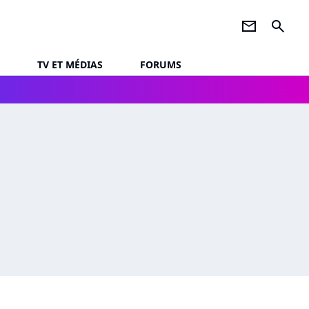
newsletter
search
TV ET MÉDIAS
FORUMS