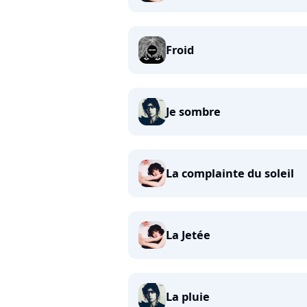
Froid
Je sombre
La complainte du soleil
La Jetée
La pluie