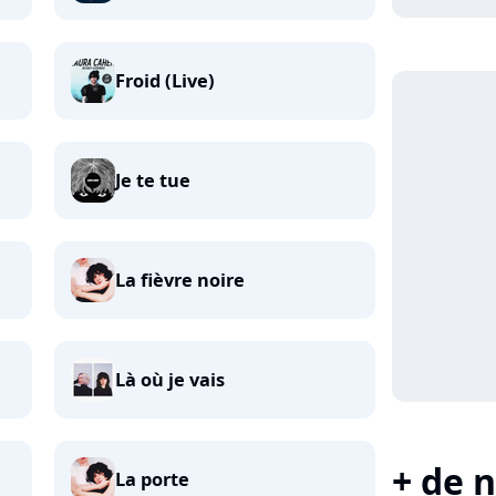
Froid (Live)
Je te tue
La fièvre noire
Là où je vais
+ de n
La porte