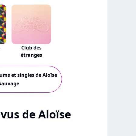
s
Club des
étranges
bums et singles de Aloïse
Sauvage
+ vus de Aloïse