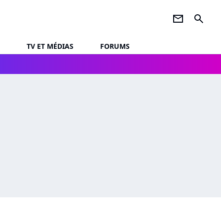
newsletter
search
TV ET MÉDIAS
FORUMS