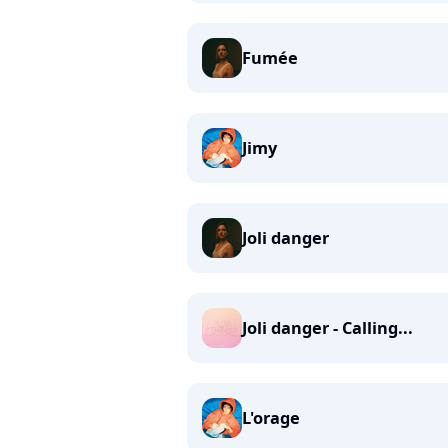
Fumée
Jimy
Joli danger
Joli danger - Calling...
L'orage