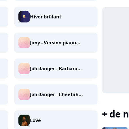
Hiver brûlant
Jimy - Version piano...
Joli danger - Barbara...
Joli danger - Cheetah...
+ de n
Love