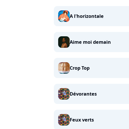
A l'horizontale
Aime moi demain
Crop Top
Dévorantes
Feux verts