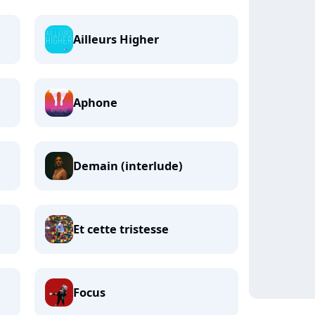
Ailleurs Higher
Aphone
Demain (interlude)
Et cette tristesse
Focus