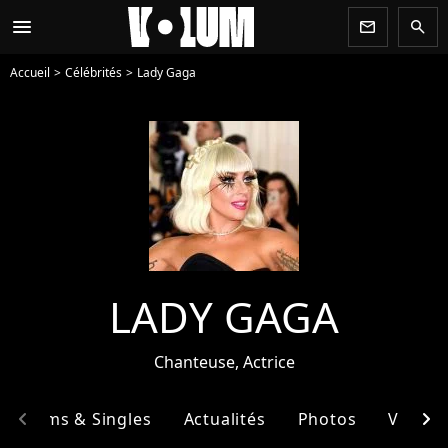
menu
newsletter
search
Accueil
Célébrités
Lady Gaga
LADY GAGA
Chanteuse, Actrice
chevron_left
chevron_right
Albums & Singles
Actualités
Photos
Vidéos