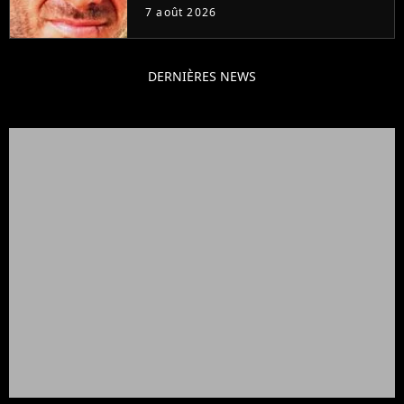
grands succès de tous les temps
7 août 2026
DERNIÈRES NEWS