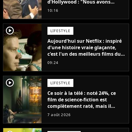
d'Hollywood : "Nous avons
avancé jour après jour, et les
10:16
jours se sont transformés en
décennies"
player2
LIFESTYLE
Aujourd'hui sur Netflix : inspiré
d'une histoire vraie glaçante,
c'est l'un des meilleurs films du
21ème siècle
09:24
player2
LIFESTYLE
Ce soir à la télé : noté 24%, ce
film de science-fiction est
complètement raté, mais il
aurait pu être encore pire à
7 août 2026
cause de son acteur