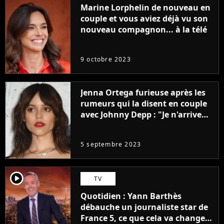
Marine Lorphelin de nouveau en
couple et vous aviez déjà vu son
nouveau compagnon... à la télé
9 octobre 2023
Jenna Ortega furieuse après les
rumeurs qui la disent en couple
avec Johnny Depp : "Je n'arrive
même pas..."
5 septembre 2023
player2
TV
Quotidien : Yann Barthès
débauche un journaliste star de
France 5, ce que cela va changer