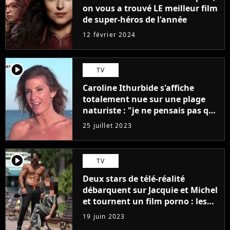
on vous a trouvé LE meilleur film
de super-héros de l'année
12 février 2024
player2
TV
Caroline Ithurbide s'affiche
totalement nue sur une plage
naturiste : "je ne pensais pas que
j'arriverais à le faire..."
25 juillet 2023
player2
TV
Deux stars de télé-réalité
débarquent sur Jacquie et Michel
et tournent un film porno : les
premières images du tournage
19 juin 2023
(exclu)