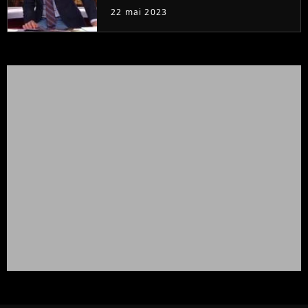
à la rentrée
22 mai 2023