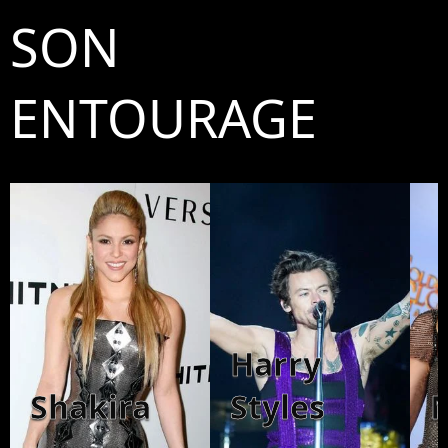
SON
ENTOURAGE
Harry
Shakira
Styles