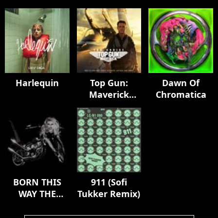
Harlequin
Top Gun:
Dawn Of
Maverick
Chromatica
(Music From
The Motion
Picture)
BORN THIS
911 (Sofi
WAY THE
Tukker Remix)
TENTH
ANNIVERSARY