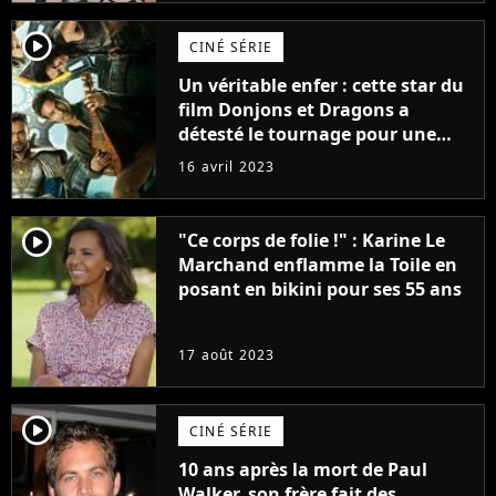
player2
CINÉ SÉRIE
Un véritable enfer : cette star du
film Donjons et Dragons a
détesté le tournage pour une
raison très spéciale
16 avril 2023
player2
"Ce corps de folie !" : Karine Le
Marchand enflamme la Toile en
posant en bikini pour ses 55 ans
17 août 2023
player2
CINÉ SÉRIE
10 ans après la mort de Paul
Walker, son frère fait des