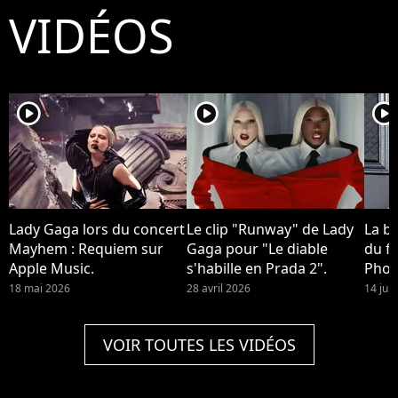
VIDÉOS
player2
player2
player2
Lady Gaga lors du concert
Le clip "Runway" de Lady
La b
Mayhem : Requiem sur
Gaga pour "Le diable
du fi
Apple Music.
s'habille en Prada 2".
Phoe
devra
18 mai 2026
28 avril 2026
14 jui
Quinn
2 !
VOIR TOUTES LES VIDÉOS