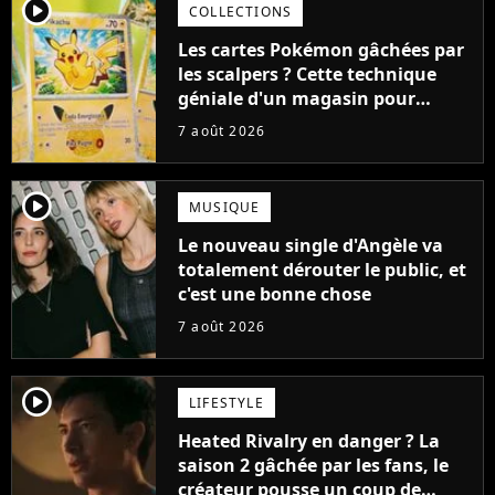
player2
COLLECTIONS
Les cartes Pokémon gâchées par
les scalpers ? Cette technique
géniale d'un magasin pour
ruiner les revendeurs
7 août 2026
player2
MUSIQUE
Le nouveau single d'Angèle va
totalement dérouter le public, et
c'est une bonne chose
7 août 2026
player2
LIFESTYLE
Heated Rivalry en danger ? La
saison 2 gâchée par les fans, le
créateur pousse un coup de