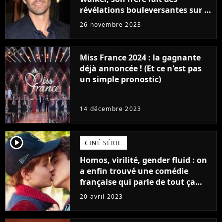
révélations bouleversantes sur la
réaction des acteurs de Fast and
26 novembre 2023
Furious
Miss France 2024 : la gagnante
déjà annoncée ! (Et ce n'est pas
un simple pronostic)
14 décembre 2023
player2
CINÉ SÉRIE
Homos, virilité, gender fluid : on
a enfin trouvé une comédie
française qui parle de tout ça
sans être super ringarde
20 avril 2023