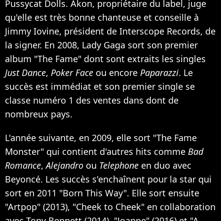
Pussycat Dolls. Akon, propriétaire du label, juge
qu'elle est très bonne chanteuse et conseille à
Jimmy Iovine, président de Interscope Records, de
la signer. En 2008, Lady Gaga sort son premier
album "The Fame" dont sont extraits les singles
Just Dance
,
Poker Face
ou encore
Paparazzi
. Le
succès est immédiat et son premier single se
classe numéro 1 des ventes dans dont de
nombreux pays.
L'année suivante, en 2009, elle sort "The Fame
Monster" qui contient d'autres hits comme
Bad
Romance
,
Alejandro
ou
Telephone
en duo avec
Beyoncé. Les succès s'enchaînent pour la star qui
sort en 2011 "Born This Way". Elle sort ensuite
"Artpop" (2013), "Cheek to Cheek" en collaboration
avec Tony Bennett (2014), "Joanne" (2016) et "A