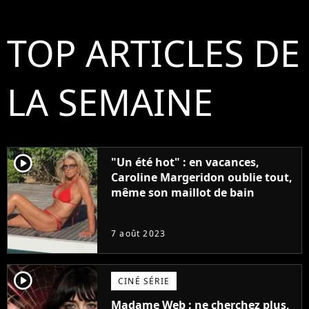
TOP ARTICLES DE
LA SEMAINE
player2
"Un été hot" : en vacances,
Caroline Margeridon oublie tout,
même son maillot de bain
7 août 2023
player2
CINÉ SÉRIE
Madame Web : ne cherchez plus,