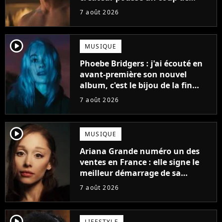
gueule
7 août 2026
player2
MUSIQUE
Phoebe Bridgers : j'ai écouté en
avant-première son nouvel
album, c'est le bijou de la fin
d'été
7 août 2026
player2
MUSIQUE
Ariana Grande numéro un des
ventes en France : elle signe le
meilleur démarrage de sa
carrière avec son album Petal
7 août 2026
player2
LIFESTYLE