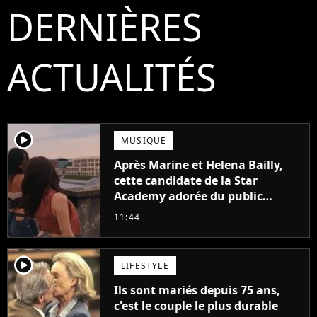
DERNIÈRES
ACTUALITÉS
player2
MUSIQUE
Après Marine et Helena Bailly,
cette candidate de la Star
Academy adorée du public
annonce son premier album,
11:44
"C'est tellement puissant"
player2
LIFESTYLE
Ils sont mariés depuis 75 ans,
c'est le couple le plus durable