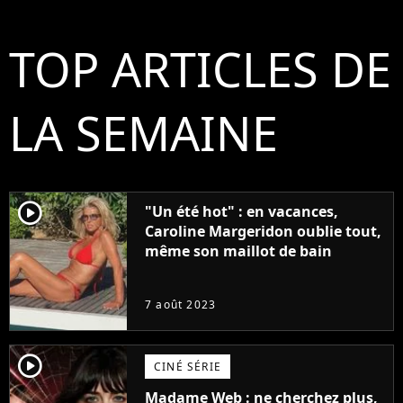
TOP ARTICLES DE
LA SEMAINE
player2
"Un été hot" : en vacances,
Caroline Margeridon oublie tout,
même son maillot de bain
7 août 2023
player2
CINÉ SÉRIE
Madame Web : ne cherchez plus,