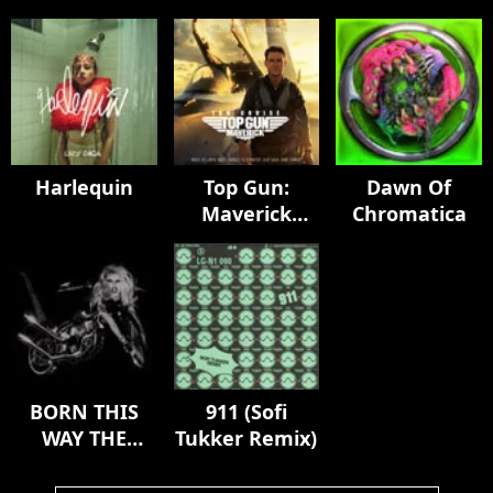
Harlequin
Top Gun:
Dawn Of
Maverick
Chromatica
(Music From
The Motion
Picture)
BORN THIS
911 (Sofi
WAY THE
Tukker Remix)
TENTH
ANNIVERSARY