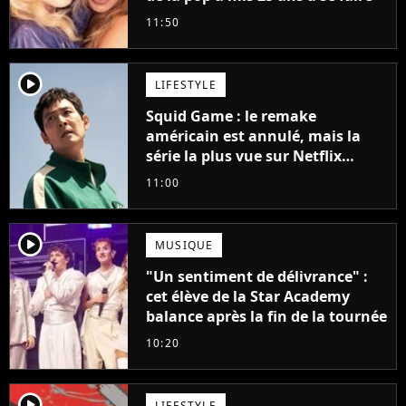
11:50
player2
LIFESTYLE
Squid Game : le remake
américain est annulé, mais la
série la plus vue sur Netflix
pourrait avoir une version
11:00
française
player2
MUSIQUE
"Un sentiment de délivrance" :
cet élève de la Star Academy
balance après la fin de la tournée
10:20
player2
LIFESTYLE