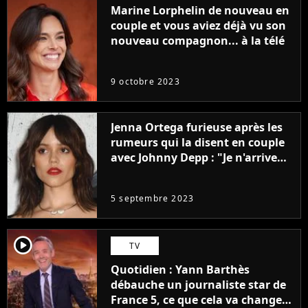
Marine Lorphelin de nouveau en
couple et vous aviez déjà vu son
nouveau compagnon... à la télé
9 octobre 2023
Jenna Ortega furieuse après les
rumeurs qui la disent en couple
avec Johnny Depp : "Je n'arrive
même pas..."
5 septembre 2023
player2
TV
Quotidien : Yann Barthès
débauche un journaliste star de
France 5, ce que cela va changer