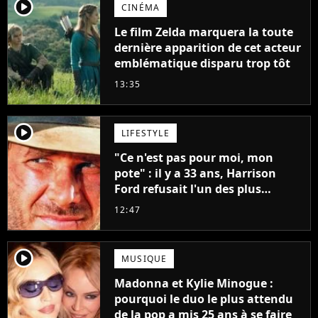
player2
CINÉMA
Le film Zelda marquera la toute
dernière apparition de cet acteur
emblématique disparu trop tôt
13:35
player2
LIFESTYLE
"Ce n'est pas pour moi, mon
pote" : il y a 33 ans, Harrison
Ford refusait l'un des plus
grands succès de tous les temps
12:47
player2
MUSIQUE
Madonna et Kylie Minogue :
pourquoi le duo le plus attendu
de la pop a mis 25 ans à se faire