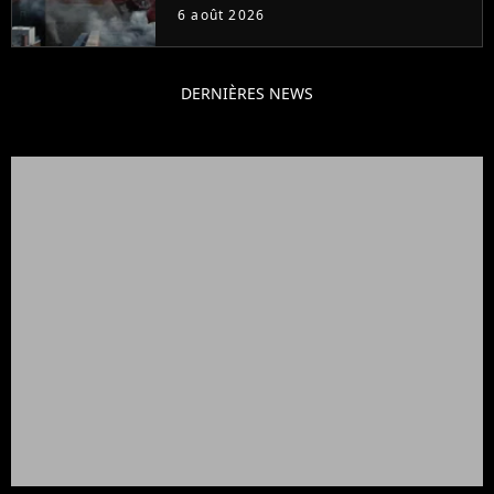
faire quoi que ce soit de simple
6 août 2026
DERNIÈRES NEWS