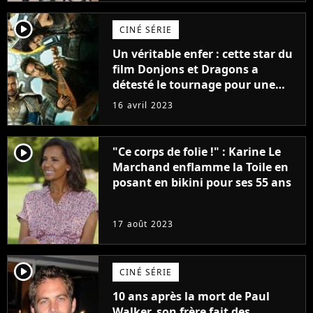
player2
CINÉ SÉRIE
Un véritable enfer : cette star du
film Donjons et Dragons a
détesté le tournage pour une
raison très spéciale
16 avril 2023
player2
"Ce corps de folie !" : Karine Le
Marchand enflamme la Toile en
posant en bikini pour ses 55 ans
17 août 2023
player2
CINÉ SÉRIE
10 ans après la mort de Paul
Walker, son frère fait des