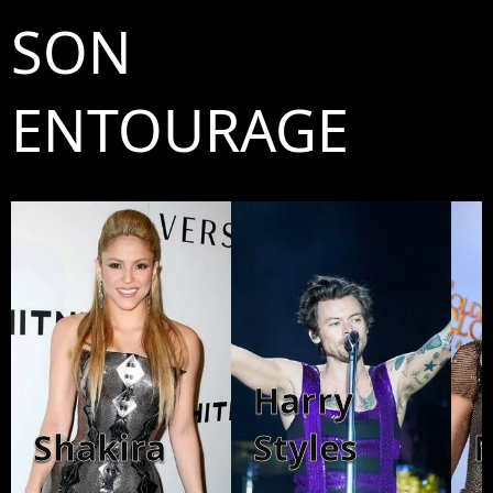
SON
ENTOURAGE
Harry
Shakira
Styles