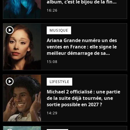
album, c'est le bijou de la fin
d'été
16:26
player2
MUSIQUE
Ariana Grande numéro un des
ventes en France : elle signe le
meilleur démarrage de sa
carrière avec son album Petal
15:08
player2
LIFESTYLE
Michael 2 officialisé : une partie
de la suite déjà tournée, une
sortie possible en 2027 ?
14:29