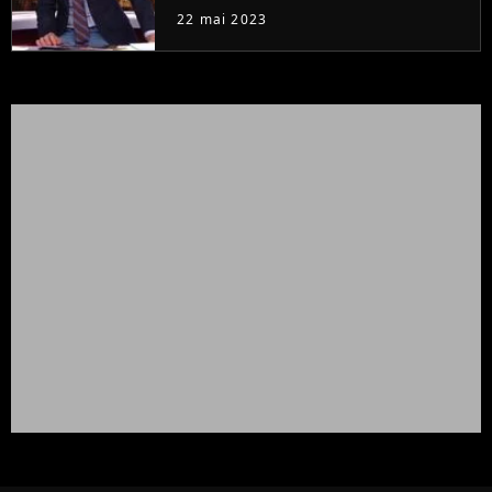
à la rentrée
22 mai 2023