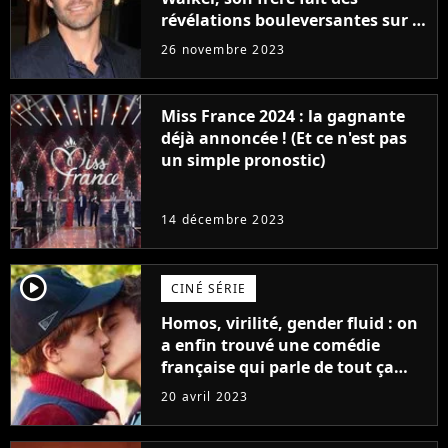
révélations bouleversantes sur la
réaction des acteurs de Fast and
26 novembre 2023
Furious
Miss France 2024 : la gagnante
déjà annoncée ! (Et ce n'est pas
un simple pronostic)
14 décembre 2023
player2
CINÉ SÉRIE
Homos, virilité, gender fluid : on
a enfin trouvé une comédie
française qui parle de tout ça
sans être super ringarde
20 avril 2023