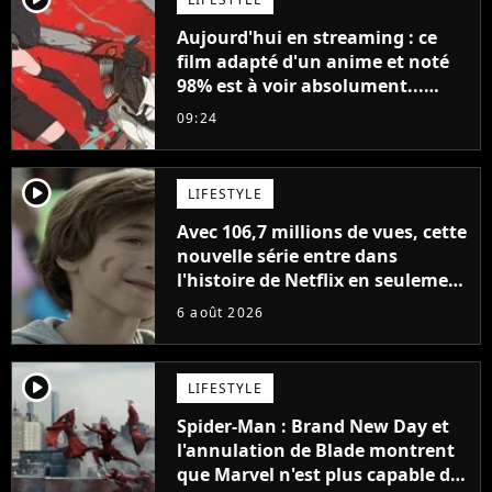
Aujourd'hui en streaming : ce
film adapté d'un anime et noté
98% est à voir absolument...
sinon vous ne comprendrez plus
09:24
la série
player2
LIFESTYLE
Avec 106,7 millions de vues, cette
nouvelle série entre dans
l'histoire de Netflix en seulement
48 jours
6 août 2026
player2
LIFESTYLE
Spider-Man : Brand New Day et
l'annulation de Blade montrent
que Marvel n'est plus capable de