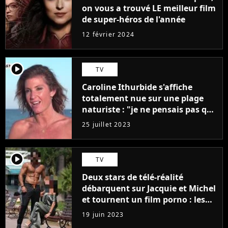
on vous a trouvé LE meilleur film
de super-héros de l'année
12 février 2024
player2
TV
Caroline Ithurbide s'affiche
totalement nue sur une plage
naturiste : "je ne pensais pas que
j'arriverais à le faire..."
25 juillet 2023
player2
TV
Deux stars de télé-réalité
débarquent sur Jacquie et Michel
et tournent un film porno : les
premières images du tournage
19 juin 2023
(exclu)