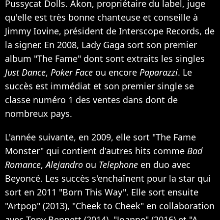
Pussycat Dolls. Akon, propriétaire du label, juge
qu'elle est très bonne chanteuse et conseille à
Jimmy Iovine, président de Interscope Records, de
la signer. En 2008, Lady Gaga sort son premier
album "The Fame" dont sont extraits les singles
Just Dance
,
Poker Face
ou encore
Paparazzi
. Le
succès est immédiat et son premier single se
classe numéro 1 des ventes dans dont de
nombreux pays.
L'année suivante, en 2009, elle sort "The Fame
Monster" qui contient d'autres hits comme
Bad
Romance
,
Alejandro
ou
Telephone
en duo avec
Beyoncé. Les succès s'enchaînent pour la star qui
sort en 2011 "Born This Way". Elle sort ensuite
"Artpop" (2013), "Cheek to Cheek" en collaboration
avec Tony Bennett (2014), "Joanne" (2016) et "A