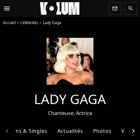
menu
newsletter
search
Accueil
Célébrités
Lady Gaga
LADY GAGA
Chanteuse, Actrice
chevron_left
chevron_right
Albums & Singles
Actualités
Photos
Vidéos