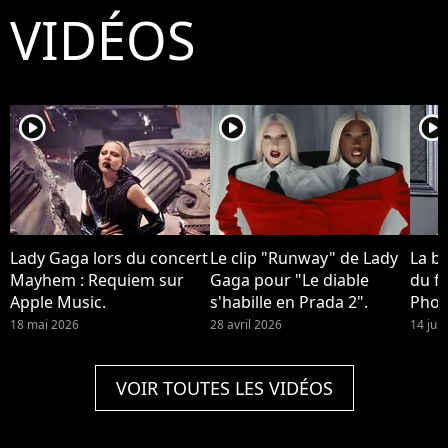
VIDÉOS
player2
player2
player2
Lady Gaga lors du concert
Le clip "Runway" de Lady
La b
Mayhem : Requiem sur
Gaga pour "Le diable
du fi
Apple Music.
s'habille en Prada 2".
Phoe
devra
18 mai 2026
28 avril 2026
14 jui
Quinn
2 !
VOIR TOUTES LES VIDÉOS