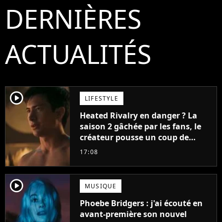
DERNIÈRES
ACTUALITÉS
player2
LIFESTYLE
Heated Rivalry en danger ? La
saison 2 gâchée par les fans, le
créateur pousse un coup de
gueule
17:08
player2
MUSIQUE
Phoebe Bridgers : j'ai écouté en
avant-première son nouvel