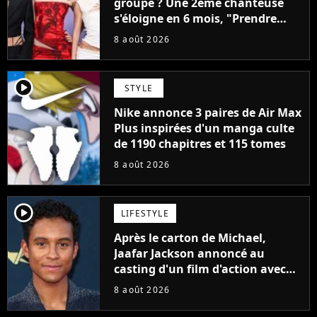
groupe ? Une 2ème chanteuse
s'éloigne en 6 mois, "Prendre
cette décision n’a pas été facile"
8 août 2026
player2
STYLE
Nike annonce 3 paires de Air Max
Plus inspirées d'un manga culte
de 1190 chapitres et 115 tomes
8 août 2026
player2
LIFESTYLE
Après le carton de Michael,
Jaafar Jackson annoncé au
casting d'un film d'action avec
Will Smith
8 août 2026