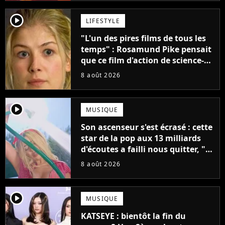
player2
LIFESTYLE
"L'un des pires films de tous les
temps" : Rosamund Pike pensait
que ce film d'action de science-
fiction avec Dwayne Johnson
8 août 2026
mettrait fin à sa carrière
player2
MUSIQUE
Son ascenseur s'est écrasé : cette
star de la pop aux 13 milliards
d'écoutes a failli nous quitter, "Je
pensais ne plus jamais chanter"
8 août 2026
player2
MUSIQUE
KATSEYE : bientôt la fin du