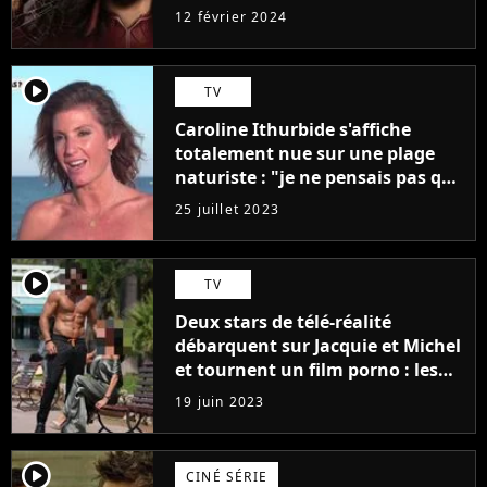
12 février 2024
player2
TV
Caroline Ithurbide s'affiche
totalement nue sur une plage
naturiste : "je ne pensais pas que
j'arriverais à le faire..."
25 juillet 2023
player2
TV
Deux stars de télé-réalité
débarquent sur Jacquie et Michel
et tournent un film porno : les
premières images du tournage
19 juin 2023
(exclu)
player2
CINÉ SÉRIE