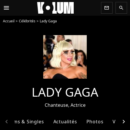
menu
newsletter
search
Accueil
Célébrités
Lady Gaga
LADY GAGA
Chanteuse, Actrice
chevron_left
chevron_right
Albums & Singles
Actualités
Photos
Vidéos