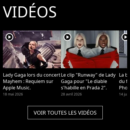
VIDÉOS
player2
player2
player2
Lady Gaga lors du concert
Le clip "Runway" de Lady
La b
Mayhem : Requiem sur
Gaga pour "Le diable
du fi
Apple Music.
s'habille en Prada 2".
Phoe
devra
18 mai 2026
28 avril 2026
14 jui
Quinn
2 !
VOIR TOUTES LES VIDÉOS