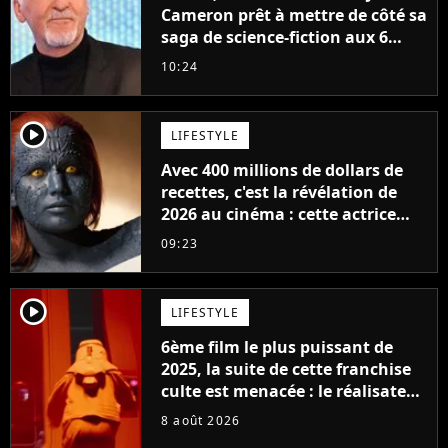
Cameron prêt à mettre de côté sa
saga de science-fiction aux 6
milliards de recettes
10:24
player2
LIFESTYLE
Avec 400 millions de dollars de
recettes, c'est la révélation de
2026 au cinéma : cette actrice
adorée prête à remplacer
09:23
Jennifer Lawrence chez Marvel
player2
LIFESTYLE
6ème film le plus puissant de
2025, la suite de cette franchise
culte est menacée : le réalisateur
claque la porte pour "différends
8 août 2026
créatifs"