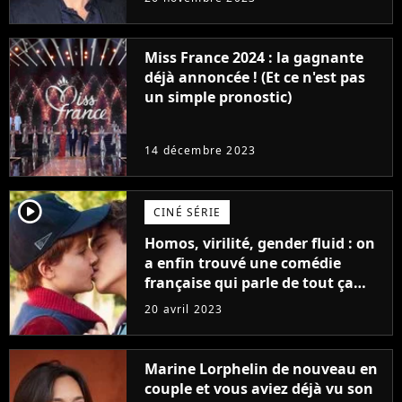
Furious
Miss France 2024 : la gagnante
déjà annoncée ! (Et ce n'est pas
un simple pronostic)
14 décembre 2023
player2
CINÉ SÉRIE
Homos, virilité, gender fluid : on
a enfin trouvé une comédie
française qui parle de tout ça
sans être super ringarde
20 avril 2023
Marine Lorphelin de nouveau en
couple et vous aviez déjà vu son