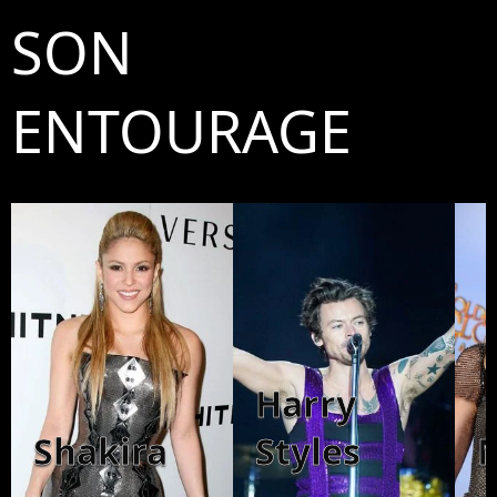
SON
ENTOURAGE
Harry
Shakira
Styles