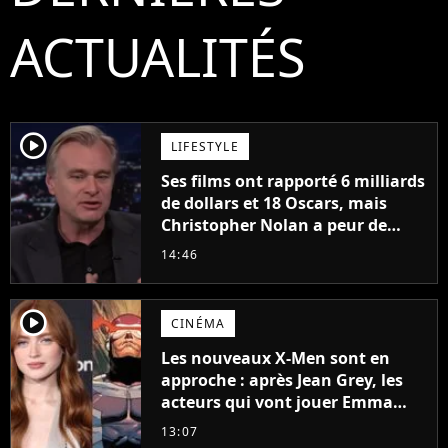
ACTUALITÉS
player2
LIFESTYLE
Ses films ont rapporté 6 milliards
de dollars et 18 Oscars, mais
Christopher Nolan a peur de
tourner un genre de films très
14:46
particulier
player2
CINÉMA
Les nouveaux X-Men sont en
approche : après Jean Grey, les
acteurs qui vont jouer Emma
Frost et Cyclope trouvés !
13:07