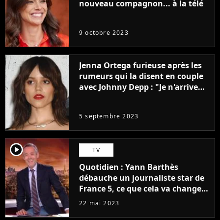
nouveau compagnon... à la télé
9 octobre 2023
Jenna Ortega furieuse après les
rumeurs qui la disent en couple
avec Johnny Depp : "Je n'arrive
même pas..."
5 septembre 2023
player2
TV
Quotidien : Yann Barthès
débauche un journaliste star de
France 5, ce que cela va changer
à la rentrée
22 mai 2023