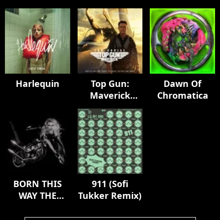
Harlequin
Top Gun:
Dawn Of
Maverick
Chromatica
(Music From
The Motion
Picture)
BORN THIS
911 (Sofi
WAY THE
Tukker Remix)
TENTH
ANNIVERSARY