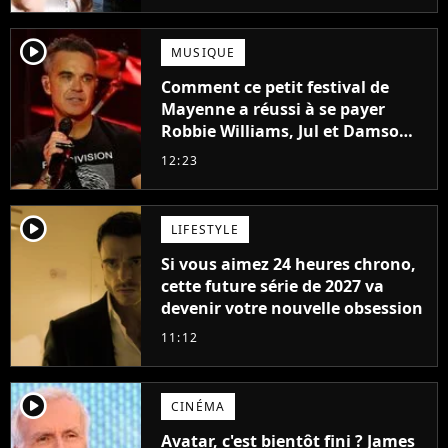
player2
MUSIQUE
Comment ce petit festival de
Mayenne a réussi à se payer
Robbie Williams, Jul et Damso
cette année ?
12:23
player2
LIFESTYLE
Si vous aimez 24 heures chrono,
cette future série de 2027 va
devenir votre nouvelle obsession
11:12
player2
CINÉMA
Avatar, c'est bientôt fini ? James