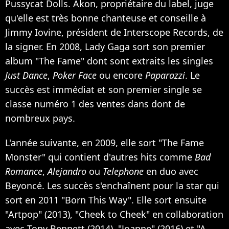
Pussycat Dolls. Akon, propriétaire du label, juge
qu'elle est très bonne chanteuse et conseille à
Jimmy Iovine, président de Interscope Records, de
la signer. En 2008, Lady Gaga sort son premier
album "The Fame" dont sont extraits les singles
Just Dance
,
Poker Face
ou encore
Paparazzi
. Le
succès est immédiat et son premier single se
classe numéro 1 des ventes dans dont de
nombreux pays.
L'année suivante, en 2009, elle sort "The Fame
Monster" qui contient d'autres hits comme
Bad
Romance
,
Alejandro
ou
Telephone
en duo avec
Beyoncé. Les succès s'enchaînent pour la star qui
sort en 2011 "Born This Way". Elle sort ensuite
"Artpop" (2013), "Cheek to Cheek" en collaboration
avec Tony Bennett (2014), "Joanne" (2016) et "A