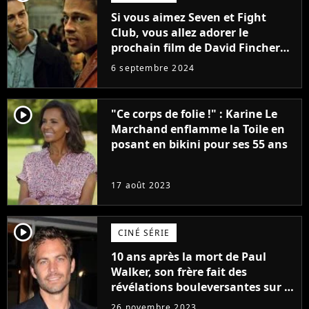
Si vous aimez Seven et Fight
Club, vous allez adorer le
prochain film de David Fincher
avec lequel il se réinvente
6 septembre 2024
complètement
player2
"Ce corps de folie !" : Karine Le
Marchand enflamme la Toile en
posant en bikini pour ses 55 ans
17 août 2023
player2
CINÉ SÉRIE
10 ans après la mort de Paul
Walker, son frère fait des
révélations bouleversantes sur la
réaction des acteurs de Fast and
26 novembre 2023