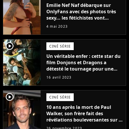
Emilie Nef Naf débarque sur
OnlyFans avec des photos très
sexy... les fétichistes vont
prendre leur pied !
4 mai 2023
player2
CINÉ SÉRIE
Un véritable enfer : cette star du
film Donjons et Dragons a
détesté le tournage pour une
raison très spéciale
16 avril 2023
player2
CINÉ SÉRIE
10 ans après la mort de Paul
Walker, son frère fait des
révélations bouleversantes sur la
réaction des acteurs de Fast and
26 novembre 2023