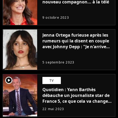
nouveau compagnon... à la télé
9 octobre 2023
Jenna Ortega furieuse après les
rumeurs qui la disent en couple
avec Johnny Depp : "Je n'arrive
même pas..."
5 septembre 2023
player2
TV
Quotidien : Yann Barthès
débauche un journaliste star de
France 5, ce que cela va changer
à la rentrée
22 mai 2023