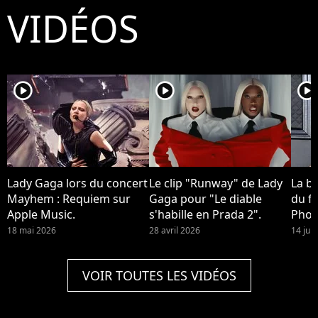
VIDÉOS
player2
player2
player2
Lady Gaga lors du concert
Le clip "Runway" de Lady
La b
Mayhem : Requiem sur
Gaga pour "Le diable
du fi
Apple Music.
s'habille en Prada 2".
Phoe
devra
18 mai 2026
28 avril 2026
14 jui
Quinn
2 !
VOIR TOUTES LES VIDÉOS