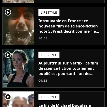
player2
LIFESTYLE
Introuvable en France : ce
nouveau film de science-fiction
noté 55% est décrit comme "le
plus stupide de l'année"
10:55
player2
LIFESTYLE
Aujourd'hui sur Netflix : ce film
de science-fiction totalement
oublié est pourtant l'un des
meilleurs des années 2010
09:23
player2
LIFESTYLE
Le fils de Michael Douglas a