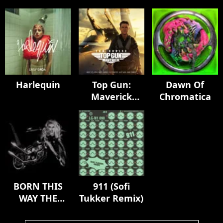
Harlequin
Top Gun:
Dawn Of
Maverick
Chromatica
(Music From
The Motion
Picture)
BORN THIS
911 (Sofi
WAY THE
Tukker Remix)
TENTH
ANNIVERSARY