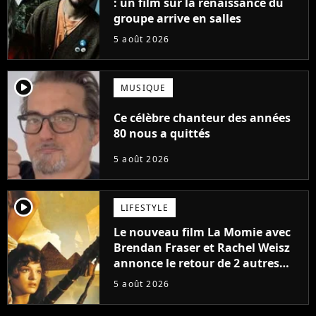
: un film sur la renaissance du
groupe arrive en salles
5 août 2026
player2
MUSIQUE
Ce célèbre chanteur des années
80 nous a quittés
5 août 2026
player2
LIFESTYLE
Le nouveau film La Momie avec
Brendan Fraser et Rachel Weisz
annonce le retour de 2 autres
personnages emblématiques de
5 août 2026
la saga