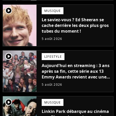
player2
MUSIQUE
Le saviez-vous ? Ed Sheeran se
cache derrière les deux plus gros
tubes du moment !
5 août 2026
player2
LIFESTYLE
Aujourd'hui en streaming : 3 ans
après sa fin, cette série aux 13
Emmy Awards revient avec une
suite... totalement différente
5 août 2026
player2
MUSIQUE
Linkin Park débarque au cinéma