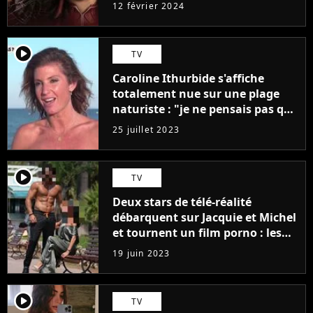
12 février 2024
player2
TV
Caroline Ithurbide s'affiche
totalement nue sur une plage
naturiste : "je ne pensais pas que
j'arriverais à le faire..."
25 juillet 2023
player2
TV
Deux stars de télé-réalité
débarquent sur Jacquie et Michel
et tournent un film porno : les
premières images du tournage
19 juin 2023
(exclu)
player2
TV