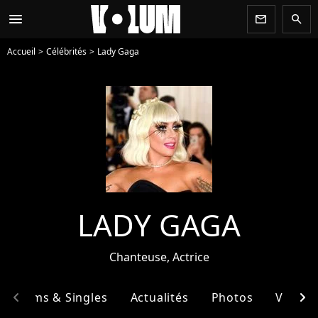
menu
newsletter
search
Accueil
Célébrités
Lady Gaga
LADY GAGA
Chanteuse, Actrice
chevron_left
chevron_right
Albums & Singles
Actualités
Photos
Vidéos