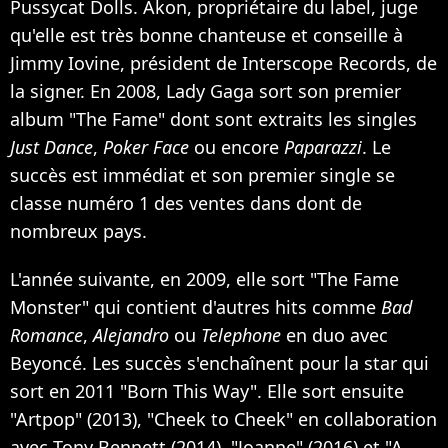
Pussycat Dolls. Akon, propriétaire du label, juge
qu'elle est très bonne chanteuse et conseille à
Jimmy Iovine, président de Interscope Records, de
la signer. En 2008, Lady Gaga sort son premier
album "The Fame" dont sont extraits les singles
Just Dance
,
Poker Face
ou encore
Paparazzi
. Le
succès est immédiat et son premier single se
classe numéro 1 des ventes dans dont de
nombreux pays.
L'année suivante, en 2009, elle sort "The Fame
Monster" qui contient d'autres hits comme
Bad
Romance
,
Alejandro
ou
Telephone
en duo avec
Beyoncé. Les succès s'enchaînent pour la star qui
sort en 2011 "Born This Way". Elle sort ensuite
"Artpop" (2013), "Cheek to Cheek" en collaboration
avec Tony Bennett (2014), "Joanne" (2016) et "A