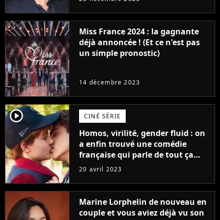
Furious
Miss France 2024 : la gagnante
déjà annoncée ! (Et ce n'est pas
un simple pronostic)
14 décembre 2023
player2
CINÉ SÉRIE
Homos, virilité, gender fluid : on
a enfin trouvé une comédie
française qui parle de tout ça
sans être super ringarde
20 avril 2023
Marine Lorphelin de nouveau en
couple et vous aviez déjà vu son