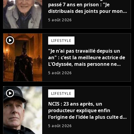
passé 7 ans en prison : "Je
distribuais des joints pour mon
père"
5 août 2026
player2
LIFESTYLE
"Je n'ai pas travaillé depuis un
an" : c'est la meilleure actrice de
L'Odyssée, mais personne ne
veut lui donner de rôle au
5 août 2026
cinéma
player2
LIFESTYLE
NCIS : 23 ans après, un
producteur explique enfin
l'origine de l'idée la plus culte de
la série (et on ne parle pas du
5 août 2026
bateau)