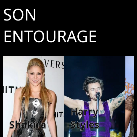
SON
ENTOURAGE
Harry
Shakira
Styles