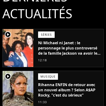
ACTUALITÉS
player2
SÉRIES
Ni Michael ni Janet : le
personnage le plus controversé
de la famille Jackson va avoir le
droit à sa propre série
12:18
player2
MUSIQUE
Rihanna ENFIN de retour avec
un nouvel album ? Selon A$AP
Rocky, "c'est du sérieux"
11:33