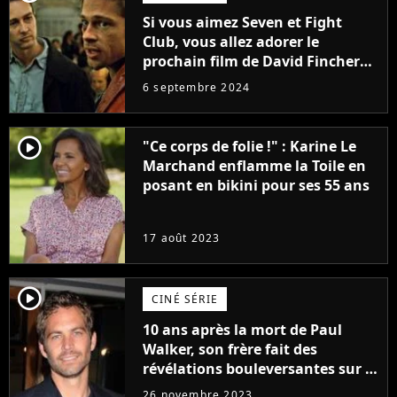
Si vous aimez Seven et Fight
Club, vous allez adorer le
prochain film de David Fincher
avec lequel il se réinvente
6 septembre 2024
complètement
player2
"Ce corps de folie !" : Karine Le
Marchand enflamme la Toile en
posant en bikini pour ses 55 ans
17 août 2023
player2
CINÉ SÉRIE
10 ans après la mort de Paul
Walker, son frère fait des
révélations bouleversantes sur la
réaction des acteurs de Fast and
26 novembre 2023