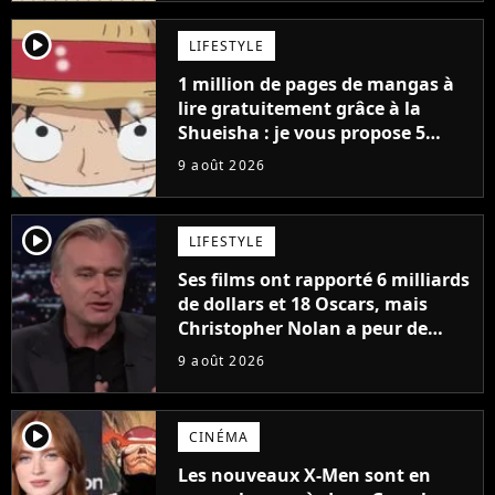
player2
LIFESTYLE
1 million de pages de mangas à
lire gratuitement grâce à la
Shueisha : je vous propose 5
mangas jamais sortis en France
9 août 2026
à découvrir absolument
player2
LIFESTYLE
Ses films ont rapporté 6 milliards
de dollars et 18 Oscars, mais
Christopher Nolan a peur de
tourner un genre de films très
9 août 2026
particulier
player2
CINÉMA
Les nouveaux X-Men sont en