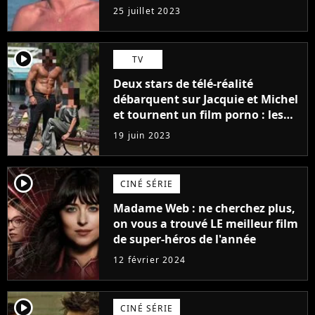
j'arriverais à le faire..."
25 juillet 2023
player2
TV
Deux stars de télé-réalité
débarquent sur Jacquie et Michel
et tournent un film porno : les
premières images du tournage
19 juin 2023
(exclu)
player2
CINÉ SÉRIE
Madame Web : ne cherchez plus,
on vous a trouvé LE meilleur film
de super-héros de l'année
12 février 2024
player2
CINÉ SÉRIE