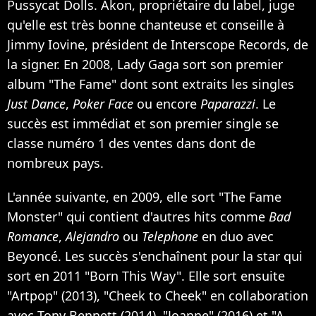
Pussycat Dolls. Akon, propriétaire du label, juge
qu'elle est très bonne chanteuse et conseille à
Jimmy Iovine, président de Interscope Records, de
la signer. En 2008, Lady Gaga sort son premier
album "The Fame" dont sont extraits les singles
Just Dance
,
Poker Face
ou encore
Paparazzi
. Le
succès est immédiat et son premier single se
classe numéro 1 des ventes dans dont de
nombreux pays.
L'année suivante, en 2009, elle sort "The Fame
Monster" qui contient d'autres hits comme
Bad
Romance
,
Alejandro
ou
Telephone
en duo avec
Beyoncé. Les succès s'enchaînent pour la star qui
sort en 2011 "Born This Way". Elle sort ensuite
"Artpop" (2013), "Cheek to Cheek" en collaboration
avec Tony Bennett (2014), "Joanne" (2016) et "A