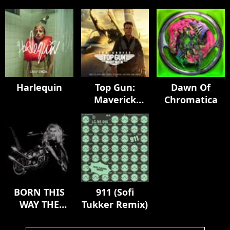
Harlequin
Top Gun:
Dawn Of
Maverick
Chromatica
(Music From
The Motion
Picture)
BORN THIS
911 (Sofi
WAY THE
Tukker Remix)
TENTH
ANNIVERSARY