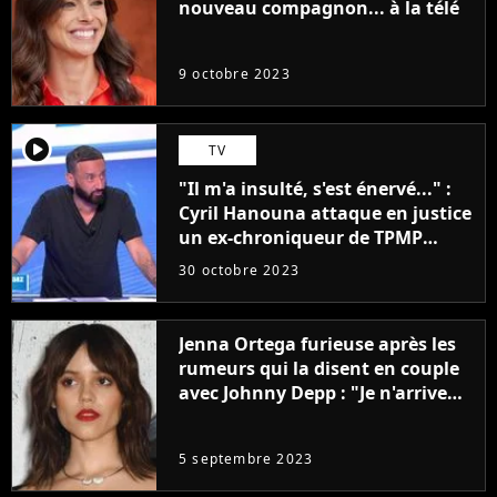
nouveau compagnon... à la télé
9 octobre 2023
player2
TV
"Il m'a insulté, s'est énervé..." :
Cyril Hanouna attaque en justice
un ex-chroniqueur de TPMP
après de graves accusations
30 octobre 2023
Jenna Ortega furieuse après les
rumeurs qui la disent en couple
avec Johnny Depp : "Je n'arrive
même pas..."
5 septembre 2023