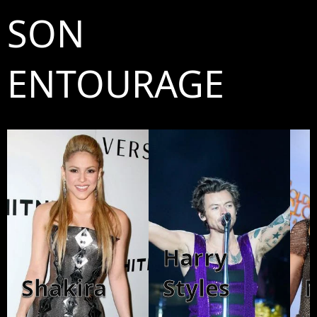
SON
ENTOURAGE
Harry
Shakira
Styles