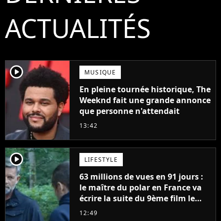
ACTUALITÉS
player2
MUSIQUE
En pleine tournée historique, The
Weeknd fait une grande annonce
que personne n'attendait
13:42
player2
LIFESTYLE
63 millions de vues en 91 jours :
le maître du polar en France va
écrire la suite du 9ème film le
plus regardé sur Netflix
12:49