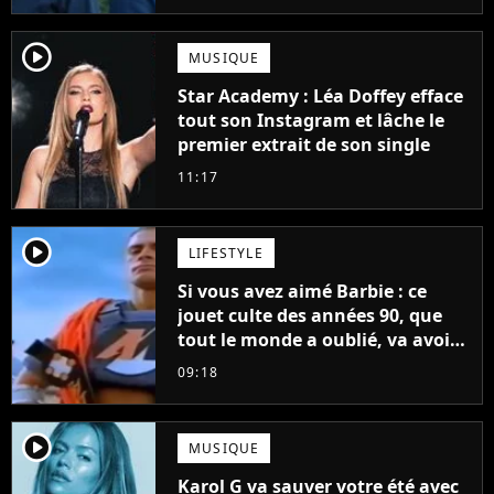
player2
MUSIQUE
Star Academy : Léa Doffey efface
tout son Instagram et lâche le
premier extrait de son single
11:17
player2
LIFESTYLE
Si vous avez aimé Barbie : ce
jouet culte des années 90, que
tout le monde a oublié, va avoir
un film
09:18
player2
MUSIQUE
Karol G va sauver votre été avec