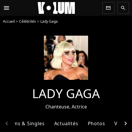
menu
newsletter
search
Accueil
Célébrités
Lady Gaga
LADY GAGA
Chanteuse, Actrice
chevron_left
chevron_right
Albums & Singles
Actualités
Photos
Vidéos