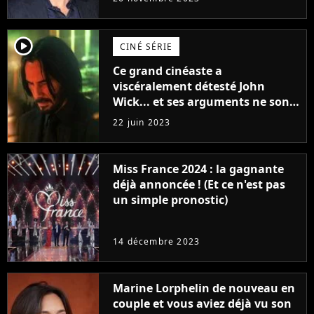
Furious
player2
CINÉ SÉRIE
Ce grand cinéaste a
viscéralement détesté John
Wick... et ses arguments ne sont
pas si bêtes
22 juin 2023
Miss France 2024 : la gagnante
déjà annoncée ! (Et ce n'est pas
un simple pronostic)
14 décembre 2023
Marine Lorphelin de nouveau en
couple et vous aviez déjà vu son