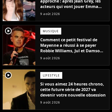
approche : après Jean Grey, les
acteurs qui vont jouer Emma
Frost et Cyclope trouvés !
9 août 2026
player2
MUSIQUE
Comment ce petit festival de
Mayenne a réussi à se payer
Robbie Williams, Jul et Damso
cette année ?
9 août 2026
player2
LIFESTYLE
Si vous aimez 24 heures chrono,
cette future série de 2027 va
devenir votre nouvelle obsession
9 août 2026