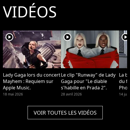
VIDÉOS
player2
player2
player2
Lady Gaga lors du concert
Le clip "Runway" de Lady
La b
Mayhem : Requiem sur
Gaga pour "Le diable
du fi
Apple Music.
s'habille en Prada 2".
Phoe
devra
18 mai 2026
28 avril 2026
14 jui
Quinn
2 !
VOIR TOUTES LES VIDÉOS