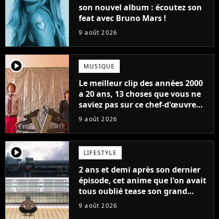
son nouvel album : écoutez son
feat avec Bruno Mars !
9 août 2026
player2
MUSIQUE
Le meilleur clip des années 2000
a 20 ans, 13 choses que vous ne
saviez pas sur ce chef-d'œuvre
qui a révolutionné YouTube
9 août 2026
player2
LIFESTYLE
2 ans et demi après son dernier
épisode, cet anime que l'on avait
tous oublié tease son grand
retour
9 août 2026