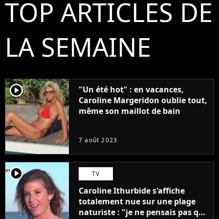
TOP ARTICLES DE
LA SEMAINE
player2
"Un été hot" : en vacances,
Caroline Margeridon oublie tout,
même son maillot de bain
7 août 2023
player2
TV
Caroline Ithurbide s'affiche
totalement nue sur une plage
naturiste : "je ne pensais pas que