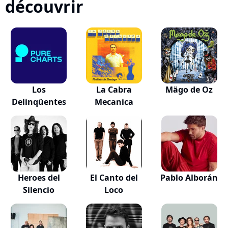
découvrir
Los
La Cabra
Mägo de Oz
Delinqüentes
Mecanica
Heroes del
El Canto del
Pablo Alborán
Silencio
Loco