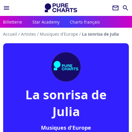
menu
newsletter
search
Billetterie
Star Academy
Charts français
Accueil
/
Artistes
/
Musiques d'Europe
/
La sonrisa de Julia
La sonrisa de
Julia
Musiques d'Europe