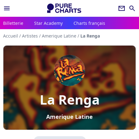
menu
newsletter
search
Billetterie
Star Academy
Charts français
Accueil
/
Artistes
/
Amerique Latine
/
La Renga
La Renga
Amerique Latine