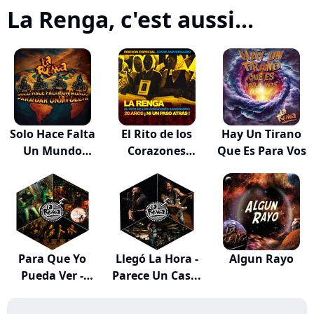
La Renga, c'est aussi...
Solo Hace Falta
El Rito de los
Hay Un Tirano
Un Mundo
Corazones
Que Es Para Vos
para...
Sang...
Para Que Yo
Llegó La Hora -
Algun Rayo
Pueda Ver -
Parece Un Cas...
Flech...