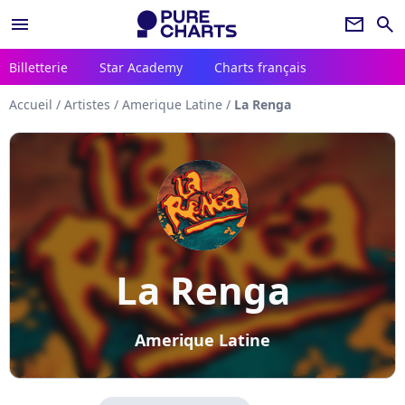
menu
newsletter
search
Billetterie
Star Academy
Charts français
Accueil
/
Artistes
/
Amerique Latine
/
La Renga
La Renga
Amerique Latine