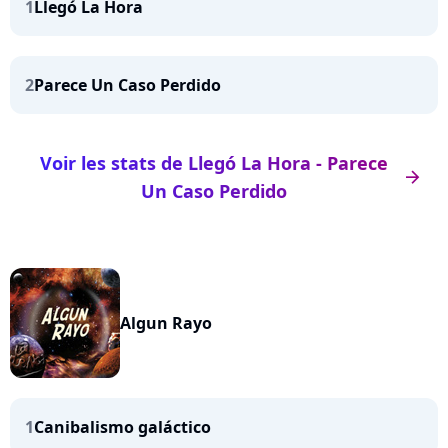
1
Llegó La Hora
2
Parece Un Caso Perdido
Voir les stats de Llegó La Hora - Parece
arrow_right
Un Caso Perdido
Algun Rayo
1
Canibalismo galáctico