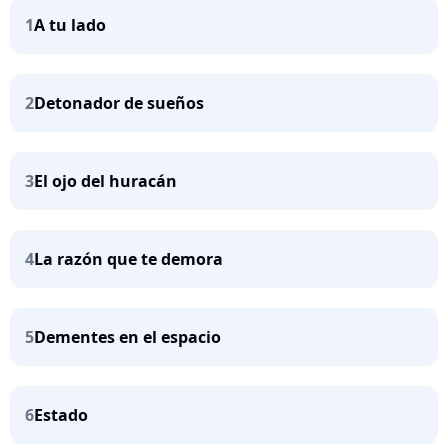
1
A tu lado
2
Detonador de sueños
3
El ojo del huracán
4
La razón que te demora
5
Dementes en el espacio
6
Estado