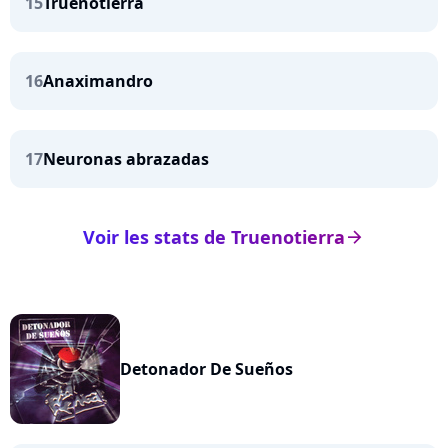
15
Truenotierra
16
Anaximandro
17
Neuronas abrazadas
Voir les stats de Truenotierra
arrow_right
Detonador De Sueños