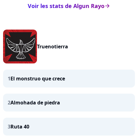
Voir les stats de Algun Rayo
arrow_right
Truenotierra
1
El monstruo que crece
2
Almohada de piedra
3
Ruta 40