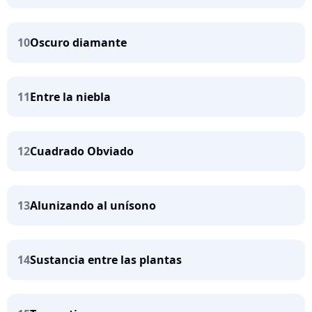
10
Oscuro diamante
11
Entre la niebla
12
Cuadrado Obviado
13
Alunizando al unísono
14
Sustancia entre las plantas