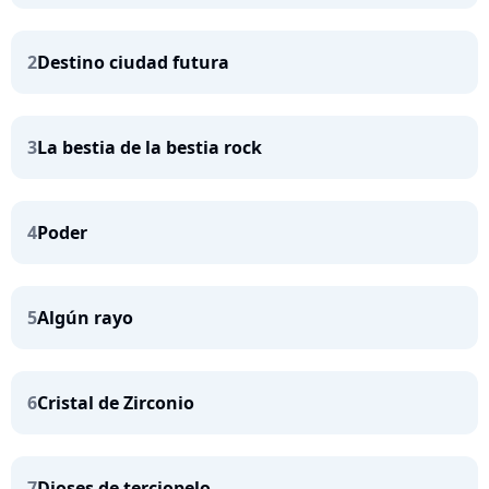
2
Destino ciudad futura
3
La bestia de la bestia rock
4
Poder
5
Algún rayo
6
Cristal de Zirconio
7
Dioses de terciopelo