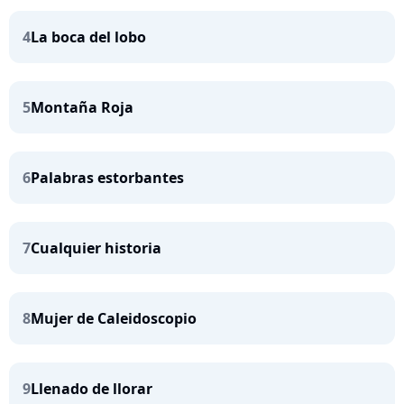
4
La boca del lobo
5
Montaña Roja
6
Palabras estorbantes
7
Cualquier historia
8
Mujer de Caleidoscopio
9
Llenado de llorar