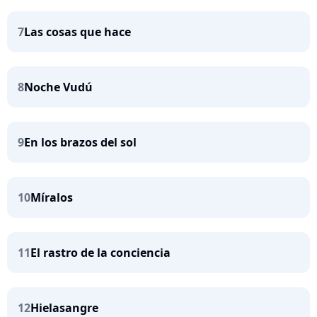
7
Las cosas que hace
8
Noche Vudú
9
En los brazos del sol
10
Míralos
11
El rastro de la conciencia
12
Hielasangre