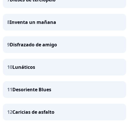
8
Inventa un mañana
9
Disfrazado de amigo
10
Lunáticos
11
Desoriente Blues
12
Caricias de asfalto