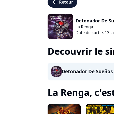
arrow_left
Retour
Detonador De S
La Renga
Date de sortie: 13 j
Decouvrir le s
Detonador De Sueños
La Renga, c'est