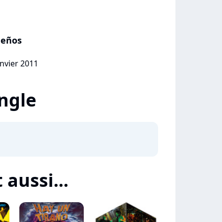
ueños
anvier 2011
ingle
 aussi...