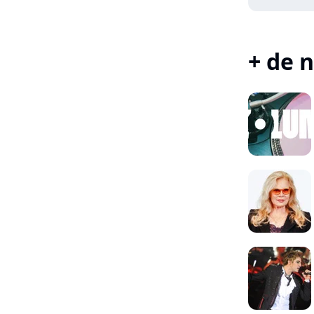
+ de n