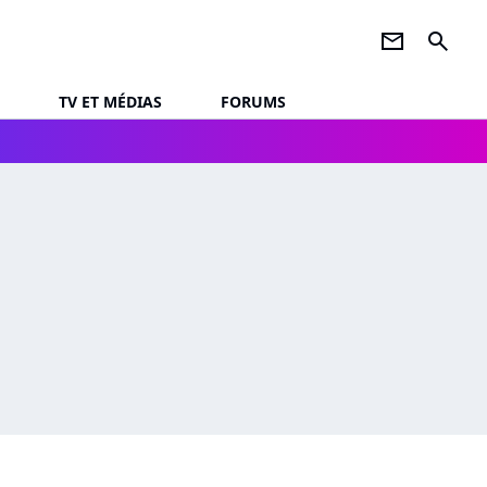
newsletter
search
TV ET MÉDIAS
FORUMS