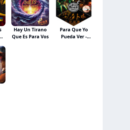
s
Hay Un Tirano
Para Que Yo
Que Es Para Vos
Pueda Ver -
Flech...