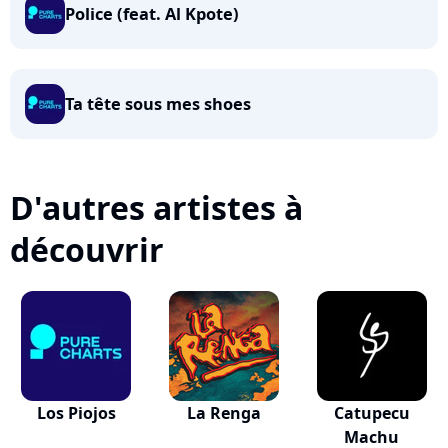
Police (feat. Al Kpote)
Ta tête sous mes shoes
D'autres artistes à
découvrir
Los Piojos
La Renga
Catupecu
Machu