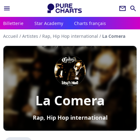
menu
newsletter
search
Billetterie
Star Academy
Charts français
Accueil
/
Artistes
/
Rap, Hip Hop international
/
La Comera
La Comera
Rap, Hip Hop international