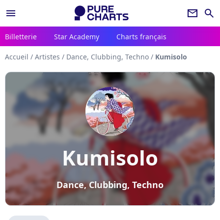
menu
newsletter
search
Billetterie
Star Academy
Charts français
Accueil
/
Artistes
/
Dance, Clubbing, Techno
/
Kumisolo
Kumisolo
Dance, Clubbing, Techno