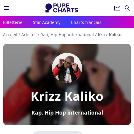
menu
newsletter
search
Billetterie
Star Academy
Charts français
Accueil
/
Artistes
/
Rap, Hip Hop international
/
Krizz Kaliko
Krizz Kaliko
Rap, Hip Hop international