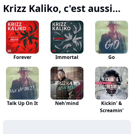
Krizz Kaliko, c'est aussi...
Forever
Immortal
Go
Talk Up On It
Neh'mind
Kickin' &
Screamin'