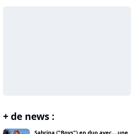
+ de news :
Sabrina ("Boys") en duo avec... une