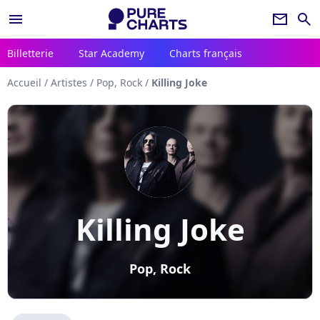
menu
newsletter
search
Billetterie
Star Academy
Charts français
Accueil
/
Artistes
/
Pop, Rock
/
Killing Joke
Killing Joke
Pop, Rock