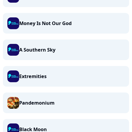
Money Is Not Our God
A Southern Sky
Extremities
Pandemonium
Black Moon