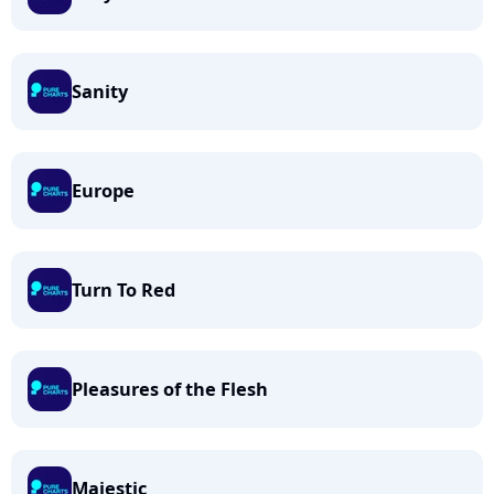
Sanity
Europe
Turn To Red
Pleasures of the Flesh
Majestic