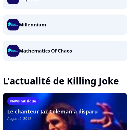
Millennium
Mathematics Of Chaos
L'actualité de Killing Joke
News musique
Le chanteur Jaz Coleman a disparu
August 5, 2012