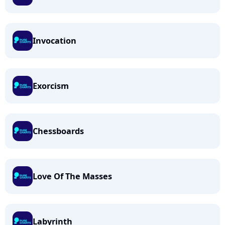
Invocation
Exorcism
Chessboards
Love Of The Masses
Labyrinth