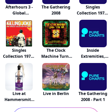
Afterhours 3 -
The Gathering
Singles
Global
2008
Collection 1979 -
Undergr...
2012
Singles
The Clock
Inside
Collection 1979 -
Machine Turns
Extremities,
2012
You O...
Mixes, Re...
Live at
Live in Berlin
The Gathering
Hammersmith
2008 - Part 1
Apollo