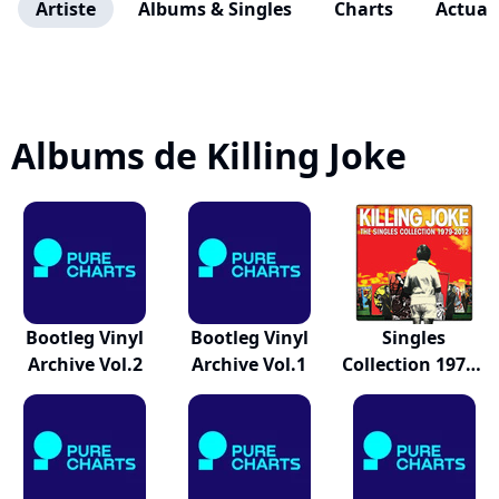
Artiste
Albums & Singles
Charts
Actuali
Albums de Killing Joke
Bootleg Vinyl
Bootleg Vinyl
Singles
Archive Vol.2
Archive Vol.1
Collection 1979 -
2012