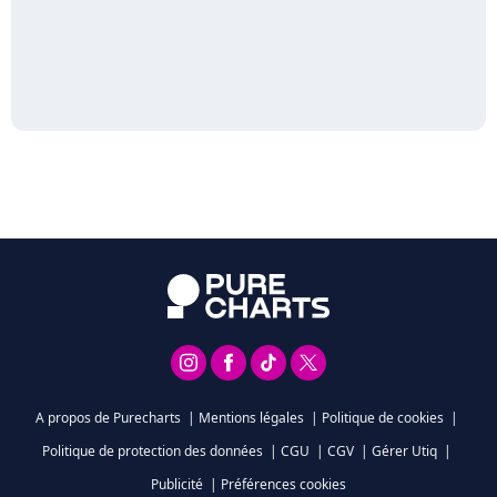
A propos de Purecharts
|
Mentions légales
|
Politique de cookies
|
Politique de protection des données
|
CGU
|
CGV
|
Gérer Utiq
|
Publicité
|
Préférences cookies