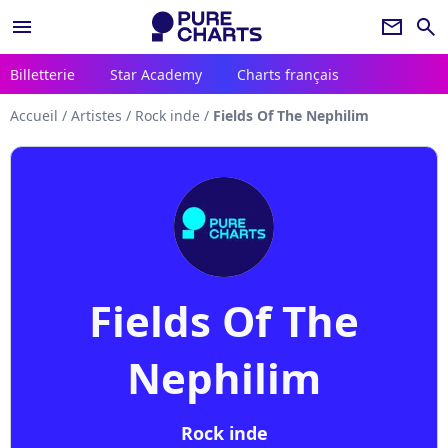
menu
newsletter
search
Billetterie
Star Academy
Charts français
Accueil
/
Artistes
/
Rock inde
/
Fields Of The Nephilim
Fields Of The
Nephilim
Rock inde