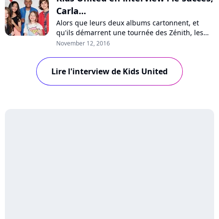
Carla...
Alors que leurs deux albums cartonnent, et
qu'ils démarrent une tournée des Zénith, les
Kids United ont répondu aux questions de Pure
November 12, 2016
Charts sur le phénomène, leurs castings, le
départ de Carla et leurs projets. Interview !
Lire l'interview de Kids United