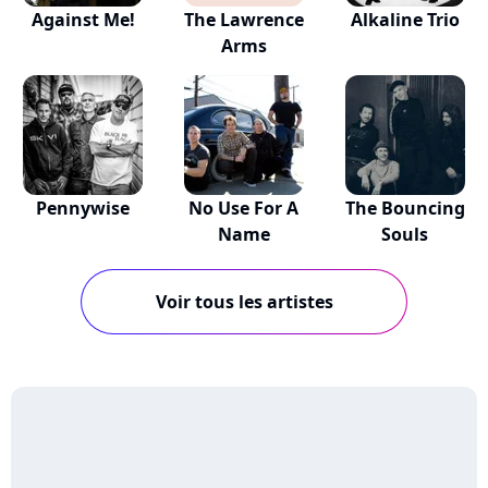
Against Me!
The Lawrence
Alkaline Trio
Arms
Pennywise
No Use For A
The Bouncing
Name
Souls
Voir tous les artistes