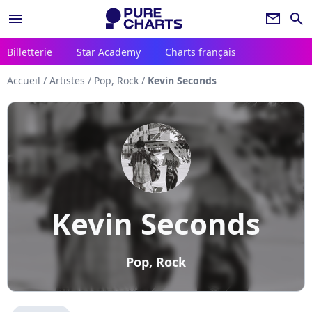
menu
newsletter
search
Billetterie
Star Academy
Charts français
Accueil
/
Artistes
/
Pop, Rock
/
Kevin Seconds
Kevin Seconds
Pop, Rock