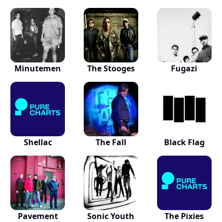
Minutemen
The Stooges
Fugazi
Shellac
The Fall
Black Flag
Pavement
Sonic Youth
The Pixies