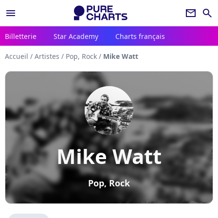
menu
newsletter
search
Billetterie
Star Academy
Charts français
Accueil
/
Artistes
/
Pop, Rock
/
Mike Watt
Mike Watt
Pop, Rock