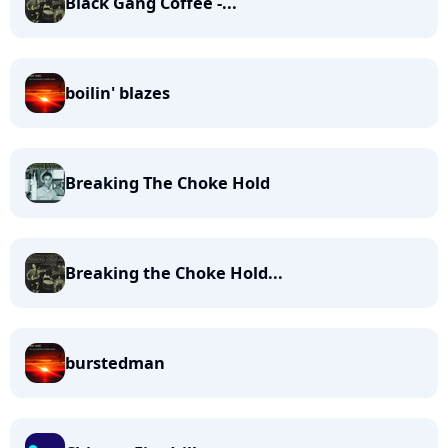
Black Gang Coffee -...
boilin' blazes
Breaking The Choke Hold
Breaking the Choke Hold...
burstedman