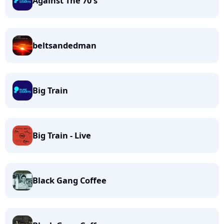
Against The 70's
beltsandedman
Big Train
Big Train - Live
Black Gang Coffee