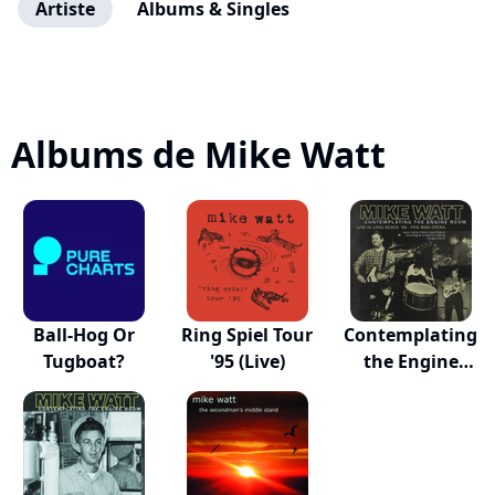
Artiste
Albums & Singles
Albums de Mike Watt
Ball-Hog Or
Ring Spiel Tour
Contemplating
Tugboat?
'95 (Live)
the Engine
Room...