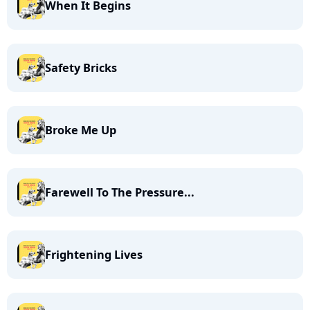
When It Begins
Safety Bricks
Broke Me Up
Farewell To The Pressure...
Frightening Lives