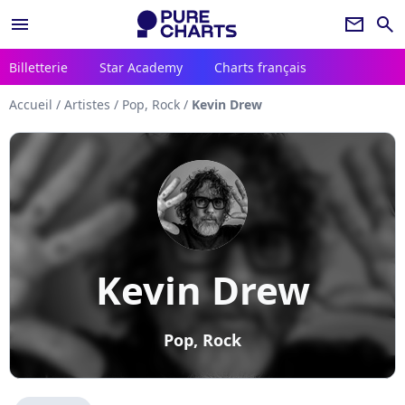
menu
newsletter
search
Billetterie
Star Academy
Charts français
Accueil
/
Artistes
/
Pop, Rock
/
Kevin Drew
Kevin Drew
Pop, Rock