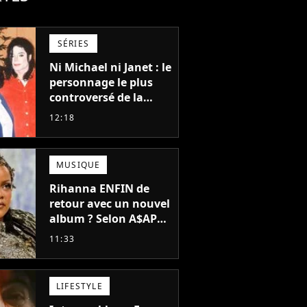
SÉRIES
Ni Michael ni Janet : le
personnage le plus
controversé de la
famille Jackson va
12:18
avoir le droit à sa
propre série
MUSIQUE
Rihanna ENFIN de
retour avec un nouvel
album ? Selon A$AP
Rocky, "c'est du
11:33
sérieux"
LIFESTYLE