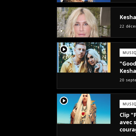
Kesha 
22 déc
player2
MUSI
"Good
Kesha
20 sept
player2
MUSI
Clip "
avec 
coura