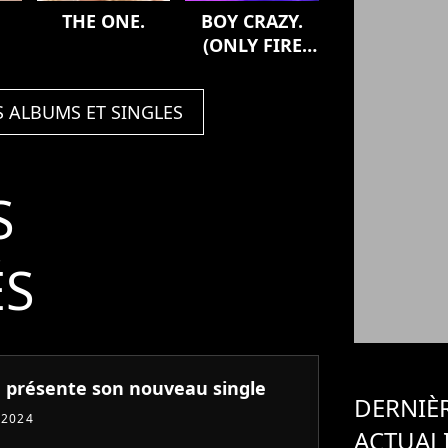
THE ONE.
BOY CRAZY.
(ONLY FIRE
SMASH
REMIX.)
S ALBUMS ET SINGLES
S
ÉS
 présente son nouveau single
DERNIÈ
t 2024
ACTUAL