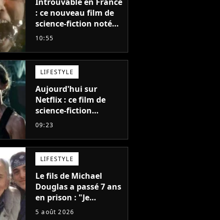
Introuvable en France
: ce nouveau film de
science-fiction noté
55% est décrit comme
10:55
"le plus stupide de
l'année"
LIFESTYLE
Aujourd'hui sur
Netflix : ce film de
science-fiction
totalement oublié est
09:23
pourtant l'un des
meilleurs des années
2010
LIFESTYLE
Le fils de Michael
Douglas a passé 7 ans
en prison : "Je
distribuais des joints
5 août 2026
pour mon père"