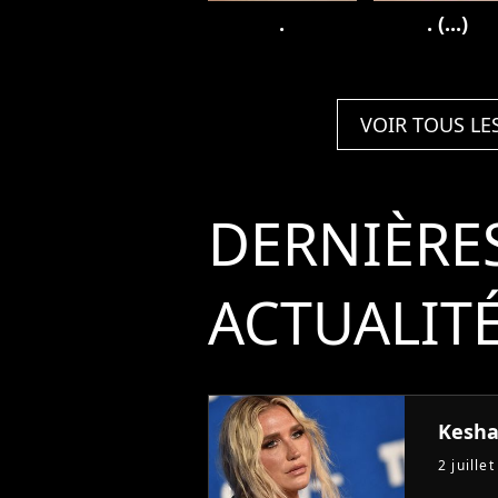
.
. (...)
VOIR TOUS LE
DERNIÈRE
ACTUALIT
Kesha
2 juille