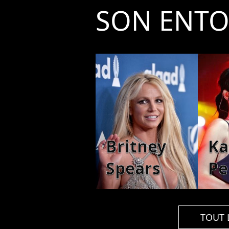
SON ENT
Britney
Ka
Spears
Pe
TOUT 