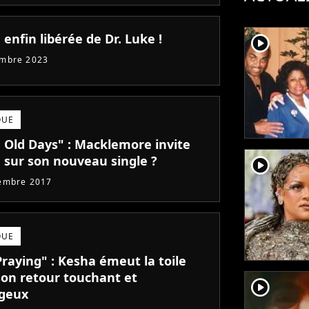
enfin libérée de Dr. Luke !
player2
embre 2023
QUE
 Old Days" : Macklemore invite
 sur son nouveau single ?
player2
embre 2017
QUE
Praying" : Kesha émeut la toile
son retour touchant et
player2
geux