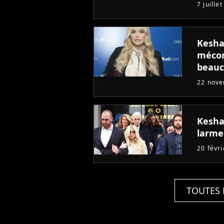
7 juille
Kesha
mécon
beauc
22 nov
Kesha
larme
20 févr
TOUTES 