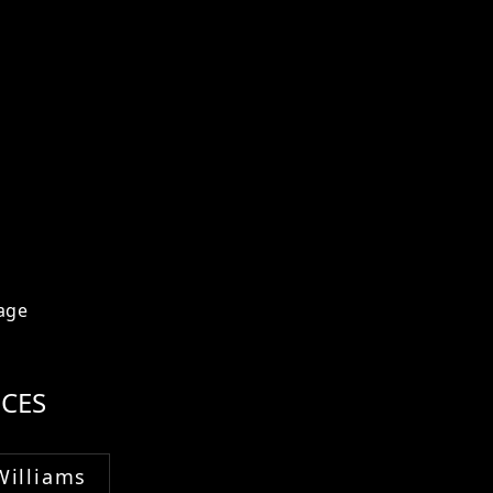
age
CES
Williams