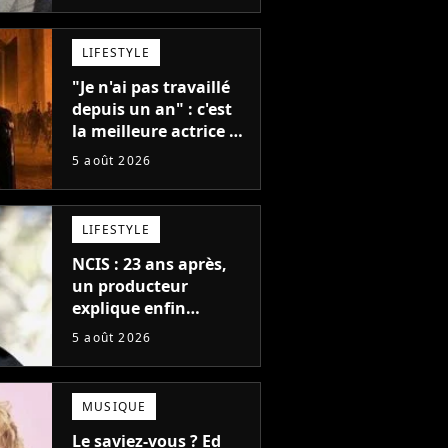
LIFESTYLE
"Je n'ai pas travaillé
depuis un an" : c'est
la meilleure actrice de
L'Odyssée, mais
5 août 2026
personne ne veut lui
donner de rôle au
cinéma
LIFESTYLE
NCIS : 23 ans après,
un producteur
explique enfin
Cascada
Flo Rida
l'origine de l'idée la
5 août 2026
plus culte de la série
(et on ne parle pas du
bateau)
MUSIQUE
Le saviez-vous ? Ed