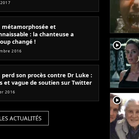
t 2017
 métamorphosée et
naissable : la chanteuse a
oup changé !
player2
embre 2016
 perd son procès contre Dr Luke :
s et vague de soutien sur Twitter
ier 2016
player2
LES ACTUALITÉS