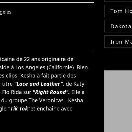
Tom Ho
geles
Dakota
Iron M
caine de 22 ans originaire de
side à Los Angeles (Californie). Bien
s clips, Kesha a fait partie des
 titre
"Lace and Leather",
de
Katy
e
Flo Rida
sur
"Right Round".
Elle a
du groupe The Veronicas. Kesha
gle
"Tik Tok"
et enchaîne avec