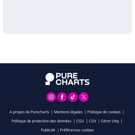
A propos de Purecharts
|
Mentions légales
|
Politique de cookies
|
Politique de protection des données
|
CGU
|
CGV
|
Gérer Utiq
|
Publicité
|
Préférences cookies