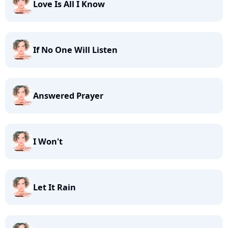
Love Is All I Know
If No One Will Listen
Answered Prayer
I Won't
Let It Rain