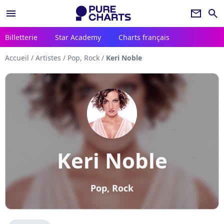
menu
newsletter
search
Billetterie
Star Academy
Charts français
Accueil
/
Artistes
/
Pop, Rock
/
Keri Noble
Keri Noble
Pop, Rock